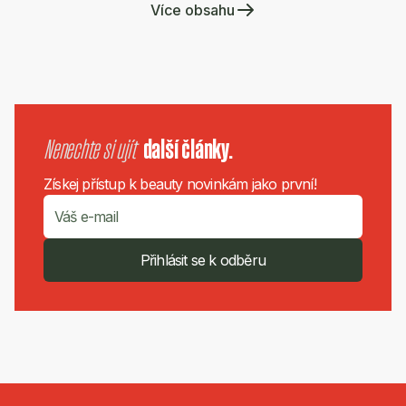
Více obsahu
Nenechte si ujít
další články.
Získej přístup k beauty novinkám jako první!
Přihlásit se k odběru