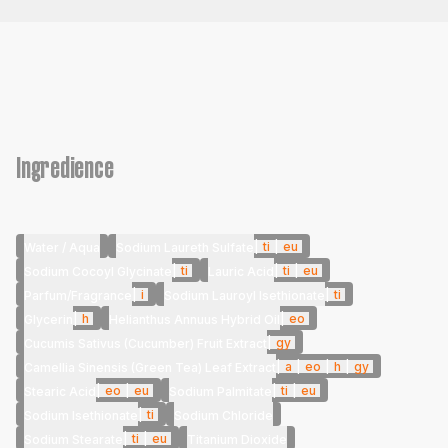
Ingredience
|
ti
|
eu
Water / Aqua
Sodium Laureth Sulfate
|
ti
|
ti
|
eu
Sodium Cocoyl Glycinate
Lauric Acid
|
i
|
ti
Parfum/Fragrance
Sodium Lauroyl Isethionate
|
h
|
eo
Glycerin
Helianthus Annuus Hybrid Oil
|
gy
Cucumis Sativus (Cucumber) Fruit Extract
|
a
|
eo
|
h
|
gy
Camellia Sinensis (Green Tea) Leaf Extract
|
eo
|
eu
|
ti
|
eu
Stearic Acid
Sodium Palmitate
|
ti
Sodium Isethionate
Sodium Chloride
|
ti
|
eu
Sodium Stearate
Titanium Dioxide