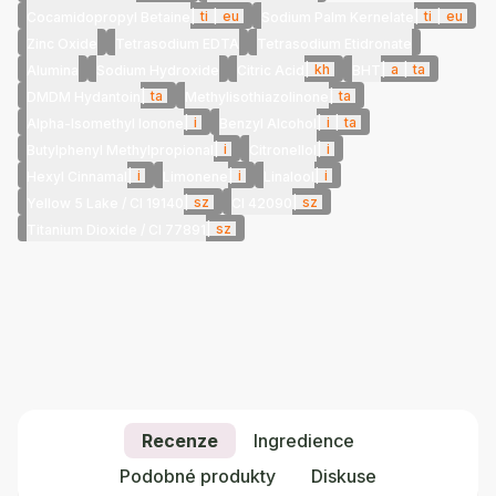
|
ti
|
eu
|
ti
|
eu
Cocamidopropyl Betaine
Sodium Palm Kernelate
Zinc Oxide
Tetrasodium EDTA
Tetrasodium Etidronate
|
kh
|
a
|
ta
Alumina
Sodium Hydroxide
Citric Acid
BHT
|
ta
|
ta
DMDM Hydantoin
Methylisothiazolinone
|
i
|
i
|
ta
Alpha-Isomethyl Ionone
Benzyl Alcohol
|
i
|
i
Butylphenyl Methylpropional
Citronellol
|
i
|
i
|
i
Hexyl Cinnamal
Limonene
Linalool
|
sz
|
sz
Yellow 5 Lake / CI 19140
CI 42090
|
sz
Titanium Dioxide / CI 77891
Recenze
Ingredience
Podobné produkty
Diskuse