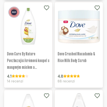
Dove Care By Nature
Dove Crushed Macadamia &
Povzbuzující krémová koupel s
Rice Milk Body Scrub
mangovým máslem a
mandlovým extraktem
4.1
4.8
14 recenzí
88 recenzí