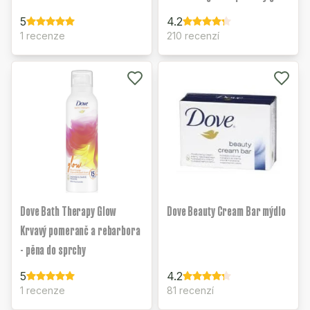
5
4.2
1 recenze
210 recenzí
Dove Bath Therapy Glow
Dove Beauty Cream Bar mýdlo
Krvavý pomeranč a rebarbora
- pěna do sprchy
5
4.2
1 recenze
81 recenzí