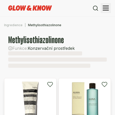
Ingredience
Methylisothiazolinone
Methylisothiazolinone
Funkce:
Konzervační prostředek