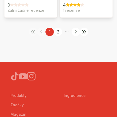
0
4
Zatím žádné recenze
1 recenze
1
2
More pages
Produkty
Ingredience
Značky
Magazín