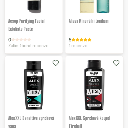
Aesop Purifying Facial
Ahava Minerální tonikum
Exfoliate Paste
0
5
Zatím žádné recenze
1 recenze
Alex XXL Sensitive sprchová
Alex XXL Sprchová koupel
vana
Fireball