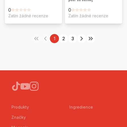
0
0
Zatím žádné recenze
Zatím žádné recenze
1
2
3
Produkty
Ingredience
Značky