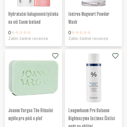
Hydratační kolagenová tyčinka
Isntree Mugwort Powder
na oči Saem Iceland
Wash
0
0
Zatím žádné recenze
Zatím žádné recenze
Joanna Vargas The Ritualní
Leegeehaam Pro Balance
mýdlo pro péči o pleť
Nightenzyme Enzimes Čisticí
pudr na obličej