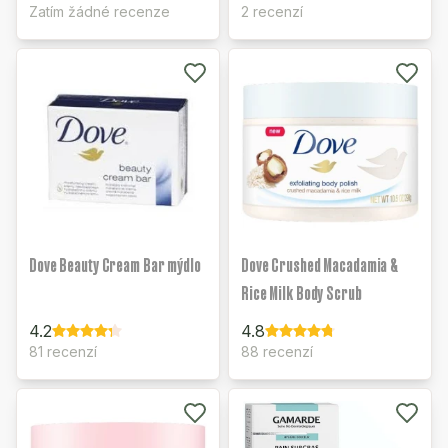
Zatím žádné recenze
2 recenzí
Dove Beauty Cream Bar mýdlo
Dove Crushed Macadamia &
Rice Milk Body Scrub
4.2
4.8
81 recenzí
88 recenzí