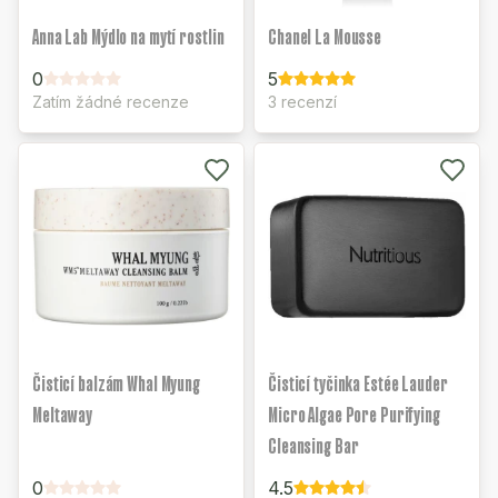
Anna Lab Mýdlo na mytí rostlin
Chanel La Mousse
0
5
Zatím žádné recenze
3 recenzí
Čisticí balzám Whal Myung
Čisticí tyčinka Estée Lauder
Meltaway
Micro Algae Pore Purifying
Cleansing Bar
0
4.5