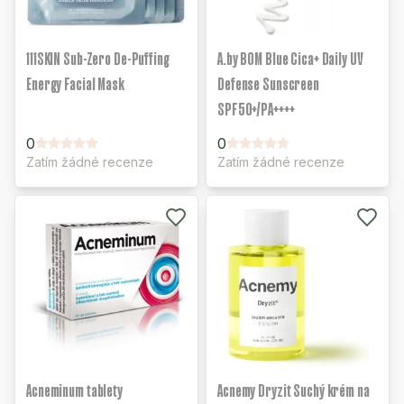
111SKIN Sub-Zero De-Puffing
A.by BOM Blue Cica+ Daily UV
Energy Facial Mask
Defense Sunscreen
SPF50+/PA++++
0
0
Zatím žádné recenze
Zatím žádné recenze
Acneminum tablety
Acnemy Dryzit Suchý krém na