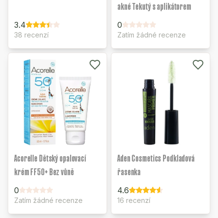
akné Tekutý s aplikátorem
3.4
0
38 recenzí
Zatím žádné recenze
Acorelle Dětský opalovací
Aden Cosmetics Podkladová
krém FF50+ Bez vůně
řasenka
0
4.6
Zatím žádné recenze
16 recenzí