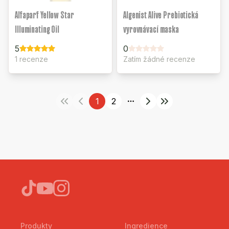
Alfaparf Yellow Star
Algenist Alive Prebiotická
Illuminating Oil
vyrovnávací maska
5
0
1 recenze
Zatím žádné recenze
1
2
More pages
Produkty
Ingredience