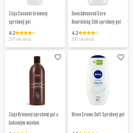
Ziaja Coconut krémový
Dove Advanced Care
sprchový gel
Nourishing Silk sprchový gel
4.2
4.2
217 recenzí
210 recenzí
Ziaja Krémový sprchový gel s
Nivea Creme Soft Sprchový gel
kakaovým máslem