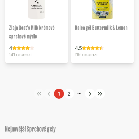
Ziaja Goat's Milk krémové
Balea gél Buttermilk & Lemon
sprchové mýdlo
4
4.5
141 recenzí
119 recenzí
1
2
More pages
Nejnovější Sprchové gely