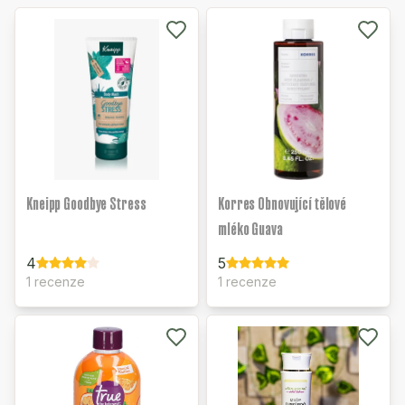
Kneipp Goodbye Stress
Korres Obnovující tělové
mléko Guava
4
5
1 recenze
1 recenze