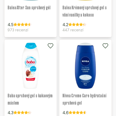
Balea After Sun sprchový gél
Balea Krémový sprchový gel s
vůní vanilky a kokosu
4.5
4.2
973 recenzí
447 recenzí
Baba sprchový gel s kakaovým
Nivea Creme Care hydratační
máslem
sprchová gel
4.3
4.6