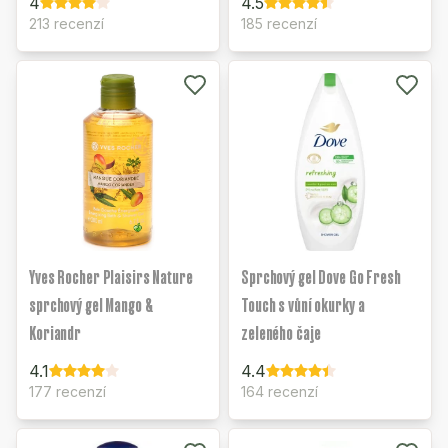
4
4.5
213 recenzí
185 recenzí
Yves Rocher Plaisirs Nature
Sprchový gel Dove Go Fresh
sprchový gel Mango &
Touch s vůní okurky a
Koriandr
zeleného čaje
4.1
4.4
177 recenzí
164 recenzí