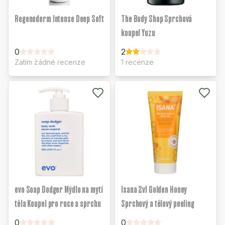
Regenoderm Intense Deep Soft
The Body Shop Sprchová
koupel Yuzu
0
2
Zatím žádné recenze
1 recenze
evo Soap Dodger Mýdlo na mytí
Isana 2v1 Golden Honey
těla Koupel pro ruce a sprchu
Sprchový a tělový peeling
0
0