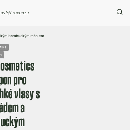
ovější recenze
anickým bambuckým máslem
tika
m
Cosmetics
pon pro
hké vlasy s
ádem a
buckým