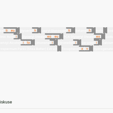
|
ti
|
eu
|
h
|
ti
|
h
ate
Glycerin
Lauryl Glucoside
Betaine
Inulin
Sod
|
i
|
eo
|
eu
|
eo
linic Acid
Glyceryl Oleate
PCA Glyceryl Oleate
Sodi
|
i
|
ta
|
i
|
i
|
i
Benzyl Alcohol
Limonene
Citronellol
Geraniol
Calcium
|
a
|
v
rospermum Parkii (Shea Butter) Extract
Tocopherol
Hydrogenated
iskuse