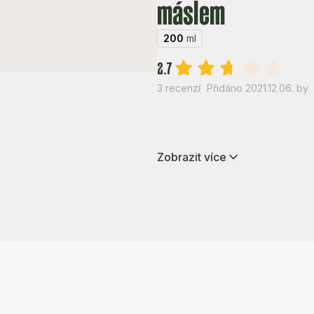
máslem
200
ml
2.7
3 recenzí
Přidáno 2021.12.06.
by
Zobrazit více