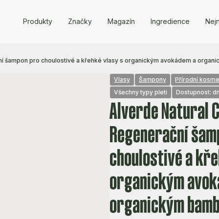
Produkty
Značky
Magazín
Ingredience
Nejn
ní šampon pro choulostivé a křehké vlasy s organickým avokádem a org
Vlasy
Šampony
Přírodní kosme
Všechny typy pleti
Dostupnost: d
Alverde Natural 
Regenerační šam
choulostivé a kře
organickým avok
organickým bam