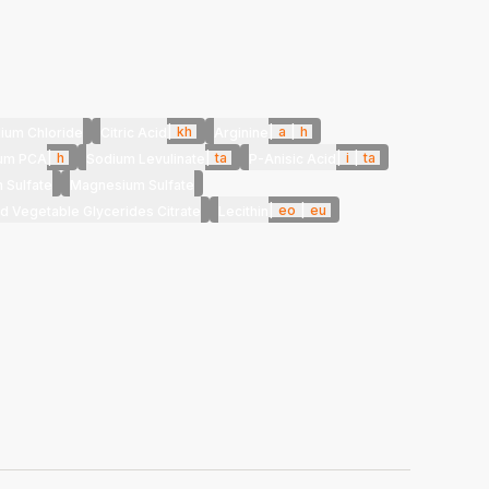
|
kh
|
a
|
h
ium Chloride
Citric Acid
Arginine
|
h
|
ta
|
i
|
ta
um PCA
Sodium Levulinate
P-Anisic Acid
 Sulfate
Magnesium Sulfate
|
eo
|
eu
 Vegetable Glycerides Citrate
Lecithin