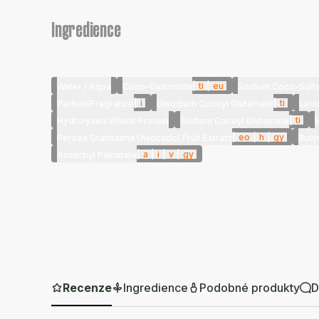
Ingredience
|
ti
|
eu
Water / Aqua
Coco-Glucoside
Sodium Coco-Sulf
|
i
|
ti
Parfum/Fragrance
Disodium Cocoyl Glutamate
Levu
|
ti
Hydrolyzed Wheat Protein
Sodium Cocoyl Glutamate
|
eo
|
h
|
gy
Persea Gratissima (Avocado) Fruit Extract
Buty
|
a
|
i
|
v
|
gy
Ascorbyl Palmitate
Recenze
Ingredience
Podobné produkty
D