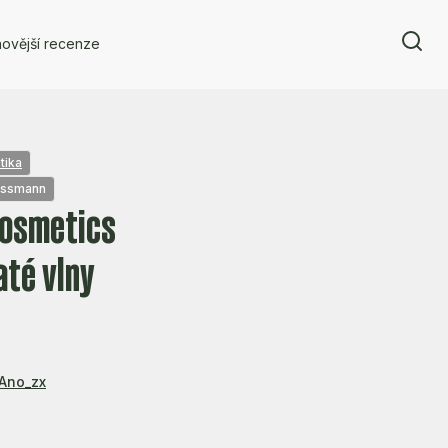
ovější recenze
tika
ossmann
Cosmetics
té vlny
Ano_zx