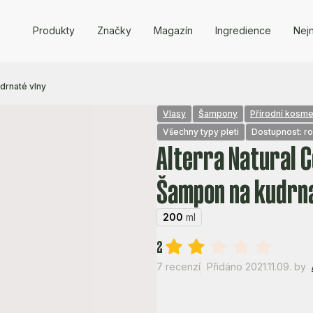
Produkty
Značky
Magazín
Ingredience
Nejn
drnaté vlny
Vlasy
Šampony
Přírodní kosme
Všechny typy pleti
Dostupnost: r
Alterra Natural 
Šampon na kudrna
200
ml
2
7 recenzí
Přidáno 2021.11.09.
by