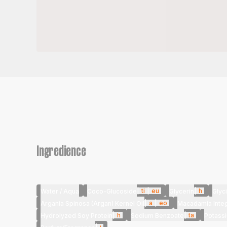
Ingredience
|
ti
|
eu
|
h
Water / Aqua
Coco-Glucoside
Glycerin
Glyc
|
a
|
eo
Argania Spinosa (Argan) Kernel Oil
Macadamia Integr
|
h
|
ta
Hydrolyzed Soy Protein
Sodium Benzoate
Potass