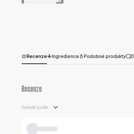
|
i
Parfum/Fragrance
Recenze
Ingredience
Podobné produkty
D
Recenze
Seřadit podle