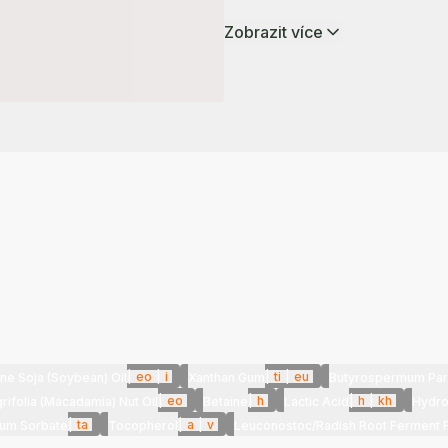
Zobrazit více
|
eo
|
i
|
ti
|
eu
ine Soja (Soybean) Oil
Xanthan Gum
Butyrospermum Parki
|
eo
|
h
|
h
|
kh
ifolia (Macadamia) Nut Oil
Betaine
Lactic Acid
Hydro
|
ta
|
a
|
v
ium Sorbate
Tocopherol
Leuconostoc/Radish Root Ferment Fi