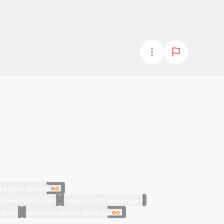
|
eo
i (Shea Butter)
lyzed Corn Protein
Hydrolyzed Wheat Protein
|
eo
ltrate
Helianthus Annuus Seed Oil