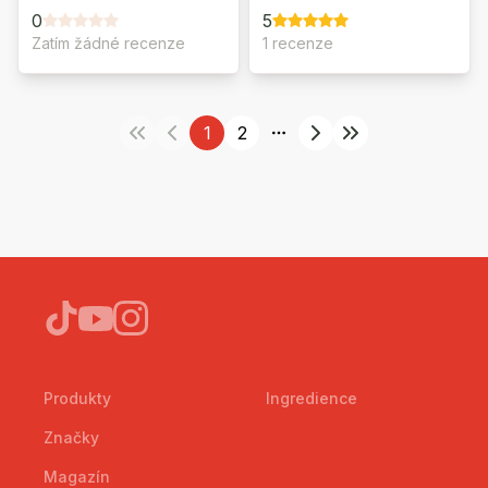
0
5
Zatím žádné recenze
1 recenze
1
2
More pages
Produkty
Ingredience
Značky
Magazín