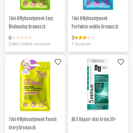
7dní #Mybeautyweek Easy
7dní #Mybeautyweek
Wednesday Arcmaszk
Perfektní neděle Arcmaszk
0
3
Zatím žádné recenze
1 recenze
7dní #Mybeautyweek Veselé
AA 5 Repair oční krém 30+
úterý Arcmaszk