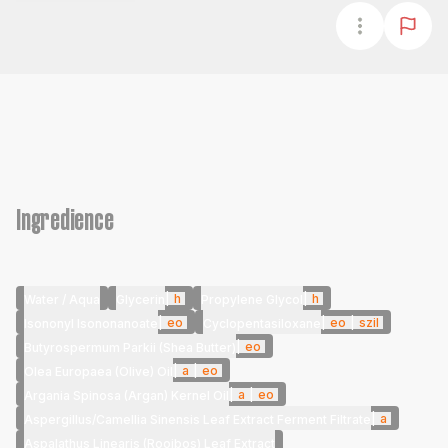
Ingredience
|
h
|
h
Water / Aqua
Glycerin
Propylene Glycol
|
eo
|
eo
|
szil
Isononyl Isononanoate
Cyclopentasiloxane
|
eo
Butyrospermum Parkii (Shea Butter)
|
a
|
eo
Olea Europaea (Olive) Oil
|
a
|
eo
Argania Spinosa (Argan) Kernel Oil
|
a
Aspergillus/Camellia Sinensis Leaf Extract Ferment Filtrate
Aspalathus Linearis (Rooibos) Leaf Extract