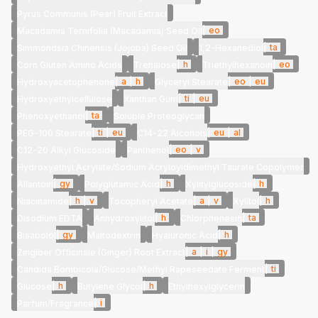
Pyrus Communis (Pear) Fruit Extract
|
eo
Macadamia Ternifolia (Macadamia) Seed Oil
|
ta
Simmondsia Chinensis (Jojoba) Seed Oil
1,2-Hexanediol
|
h
|
eo
Corn Gluten Amino Acids
Trehalose
Triethylhexanoin
|
a
|
h
|
eo
|
eu
Hydroxyacetophenone
Glyceryl Stearate
|
ti
|
eu
Hydroxyethylcellulose
Xanthan Gum
|
ta
Phenoxyethanol
Soluble Proteoglycan
|
ti
|
eu
|
eu
|
al
PEG-100 Stearate
C14-22 Alcohols
|
eo
|
v
C12-20 Alkyl Glucoside
Panthenol
Hydroxyethyl Acrylate/Sodium Acryloyldimethyl Taurate Copolymer
|
gy
|
h
|
h
Allantoin
Polyglutamic Acid
Xylitylglucoside
|
h
|
v
|
a
|
v
|
h
Niacinamide
Tocopheryl Acetate
Xylitol
|
h
|
ta
Disodium EDTA
Anhydroxylitol
Chlorphenesin
|
gy
|
h
Bisabolol
Maltodextrin
Hyaluronic Acid
|
a
|
i
|
gy
Zingiber Officinale (Ginger) Root Extract
|
ti
Candida Bombicola/Glucose/Methyl Rapeseedate Ferment
|
h
|
h
Glucose
Butylene Glycol
Ethylhexylglycerin
|
i
Parfum/Fragrance