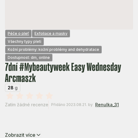
Péče o pleť
Exfoliace a masky
Všechny typy pleti
Kožní problémy: kožní problémy and dehydratace
Dostupnost: dm, online
7dní #Mybeautyweek Easy Wednesday
Arcmaszk
28
g
Zatím žádné recenze
Renulka_31
Přidáno 2023.08.21.
by
Zobrazit více