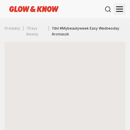
Produkty
7Days
7dní #Mybeautyweek Easy Wednesday
Beauty
Arcmaszk