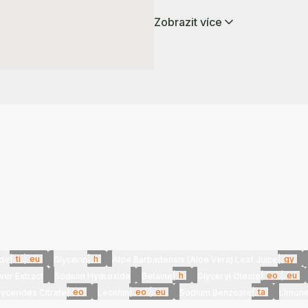
Zobrazit více
|
ti
|
eu
|
h
|
gy
de
Glycerin
Aloe Barbadensis (Aloe Vera) Leaf Juice
|
h
|
eo
|
eu
wer Extract
Sodium Hydroxide
Betaine
Glyceryl Oleate
|
eo
|
eo
|
eu
|
ta
ycerides Citrate
Lecithin
Sodium Benzoate
Limon