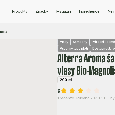
Produkty
Značky
Magazín
Ingredience
Nejn
nolia
Vlasy
Šampony
Přírodní kosme
Všechny typy pleti
Dostupnost: r
Alterra Aroma š
vlasy Bio-Magnoli
200
ml
3
1 recenze
Přidáno 2021.05.05.
by