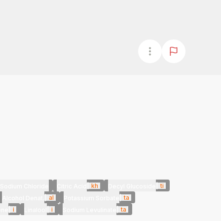
|
kh
|
ti
Sodium Chloride
Citric Acid
Decyl Glucoside
|
al
|
ta
Alcohol Denat.
Potassium Sorbate
|
i
|
i
|
ta
ene
Linalool
Sodium Levulinate