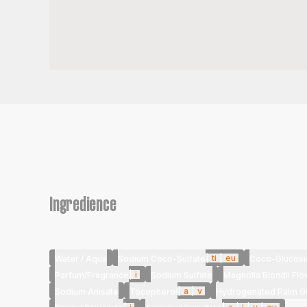
Ingredience
|
ti
|
eu
Water / Aqua
Sodium Coco-Sulfate
Coco-Glucosi
|
i
Parfum/Fragrance
Sodium Sulfate
Magnolia Biondii Flo
|
a
|
v
Sodium Anisate
Tocopherol
Hydrogenated Palm Gl