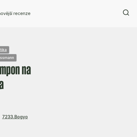
ovější recenze
tika
ossmann
ampon na
a
7233.Bogyo