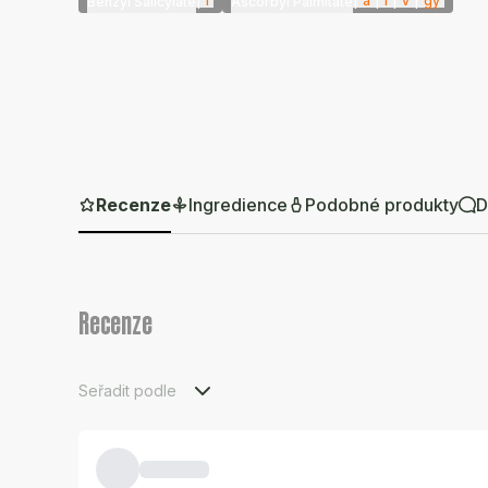
|
i
|
a
|
i
|
v
|
gy
Benzyl Salicylate
Ascorbyl Palmitate
Recenze
Ingredience
Podobné produkty
D
Recenze
Seřadit podle