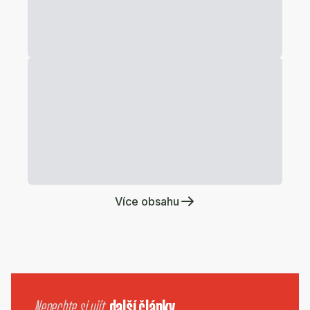
Více obsahu
Nenechte si ujít
další články.