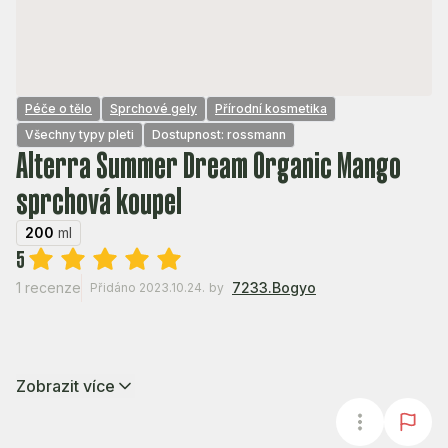
Péče o tělo
Sprchové gely
Přírodní kosmetika
Všechny typy pleti
Dostupnost: rossmann
Alterra Summer Dream Organic Mango
sprchová koupel
200
ml
5
1 recenze
7233.Bogyo
Přidáno 2023.10.24.
by
Zobrazit více