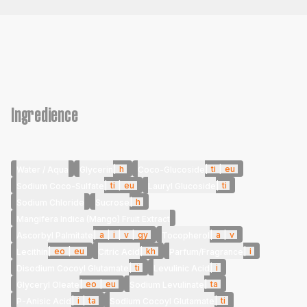
Ingredience
|
h
|
ti
|
eu
Water / Aqua
Glycerin
Coco-Glucoside
|
ti
|
eu
|
ti
Sodium Coco-Sulfate
Lauryl Glucoside
|
h
Sodium Chloride
Sucrose
Mangifera Indica (Mango) Fruit Extract
|
a
|
i
|
v
|
gy
|
a
|
v
Ascorbyl Palmitate
Tocopherol
|
eo
|
eu
|
kh
|
i
Lecithin
Citric Acid
Parfum/Fragrance
|
ti
|
i
Disodium Cocoyl Glutamate
Levulinic Acid
|
eo
|
eu
|
ta
Glyceryl Oleate
Sodium Levulinate
|
i
|
ta
|
ti
P-Anisic Acid
Sodium Cocoyl Glutamate