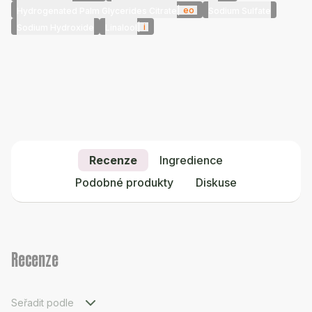
|
eo
Hydrogenated Palm Glycerides Citrate
Sodium Sulfate
|
i
Sodium Hydroxide
Linalool
Recenze
Ingredience
Podobné produkty
Diskuse
Recenze
Seřadit podle