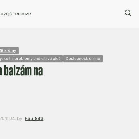
ovější recenze
BB krémy
: kožní problémy and citlivá pleť
Dostupnost: online
a balzám na
0.11.04.
by
Pau_843