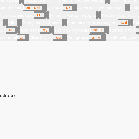
ot Extract
Tussilago Farfara (Coltsfoot) Flower Extract
Laminaria Japon
|
eu
|
szil
|
sz
 Dimethicone
CI 77492
Glyceryl Polymethacrylate
Dist
|
szil
hylsilsesquioxane
Synthetic Fluorphlogopite
Triethoxycaprylylsil
|
szil
ne
Silica
Propylene Carbonate
Dimethicone Crosspolymer
Po
|
eu
|
gy
|
eo
|
i
|
Acid
Adenosine
Isopropyl Myristate
Isostearic Acid
|
ta
|
eo
|
a
|
v
exanediol
Silica Silylate
Tocopherol
Ethylhexylglyceri
iskuse