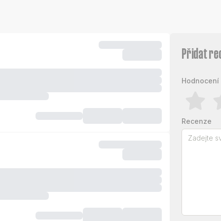
Přidat re
Hodnocení 
Recenze