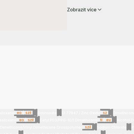
Zobrazit více
|
eo
|
szil
|
sz
siloxane
Octinoxate
CI 77947 / Zinc Oxide
Dimethicon
|
eo
|
szil
|
ti
|
eu
asiloxane
Cetyl PEG/PPG-10/1 Dimethicone
Alcohol D
|
szil
Dimethicone/Vinyl Dimethicone Crosspolymer
Sodium Chloride
P