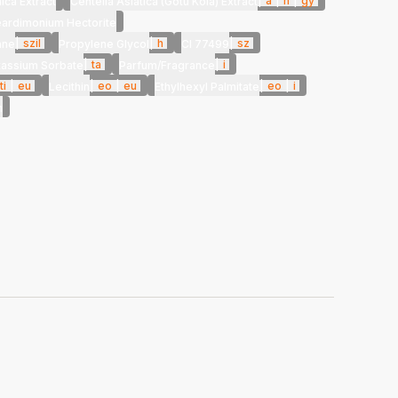
|
a
|
h
|
gy
ica Extract
Centella Asiatica (Gotu Kola) Extract
eardimonium Hectorite
|
szil
|
h
|
sz
ane
Propylene Glycol
CI 77499
|
ta
|
i
tassium Sorbate
Parfum/Fragrance
ti
|
eu
|
eo
|
eu
|
eo
|
i
Lecithin
Ethylhexyl Palmitate
n