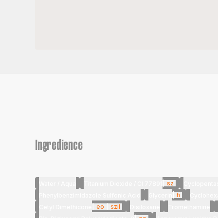
Ingredience
|
sz
Water / Aqua
Titanium Dioxide / CI 77891
Cyclopenta
|
h
Phenylbenzimidazole Sulfonic Acid
Glycerin
Cyclohex
|
eo
|
szil
Cetyl Dimethicone
Disiloxane
Tromethamine