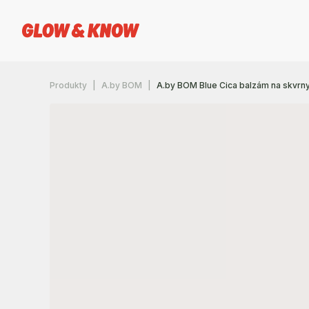
Produkty
A.by BOM
A.by BOM Blue Cica balzám na skvrn