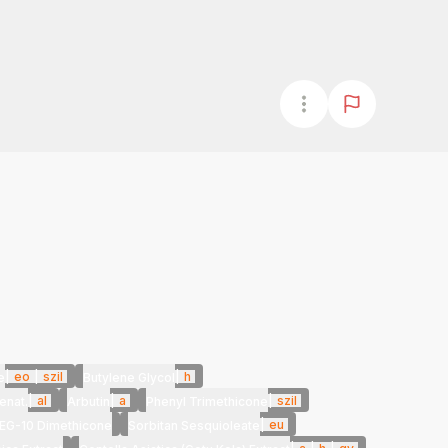
|
eo
|
szil
|
h
e
Butylene Glycol
|
al
|
a
|
szil
enat.
Arbutin
Phenyl Trimethicone
|
eu
EG-10 Dimethicone
Sorbitan Sesquioleate