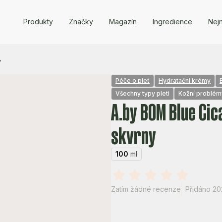
Produkty
Značky
Magazín
Ingredience
Nejn
y
Péče o pleť
Hydratační krémy
Všechny typy pleti
Kožní problémy
A.by BOM Blue Cic
skvrny
100
ml
Zatím žádné recenze
Přidáno 202