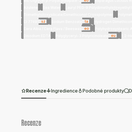
|
eo
Bis-Diglyceryl Polyacyladipate-2
Asparagus Lucidus Ro
Azulene
Sea Water
Lauryl PEG-9 Polydimethylsiloxyethyl
Trimethylsiloxysilicate/Dimethiconol Crosspolymer
Polymet
|
sz
|
ta
CI 77491
Sodium Benzoate
Hydrogen Dimethico
|
eo
Cera Alba / Cera Flava / Beeswax
Polyhydroxystearic 
|
eu
Disodium EDTA
Polyglyceryl-3 Polyricinoleate
1,2-H
Recenze
Ingredience
Podobné produkty
D
Recenze