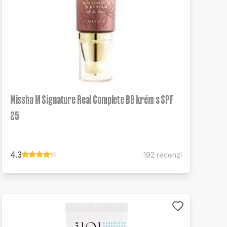
Missha M Signature Real Complete BB krém s SPF
25
4.3
192 recenzí