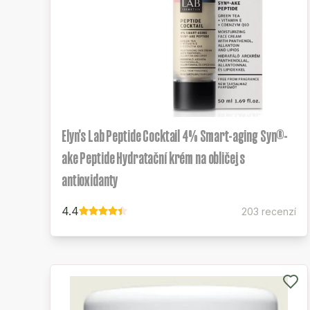
Elyn's Lab Peptide Cocktail 4% Smart-aging Syn®-
ake Peptide Hydratační krém na obličej s
antioxidanty
4.4
203 recenzí