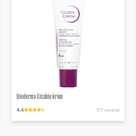
Bioderma Cicabio krém
4.4
177 recenzí