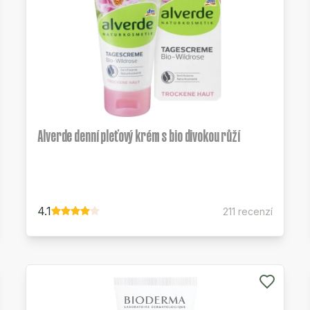
Alverde denní pleťový krém s bio divokou růží
4.1
211 recenzí