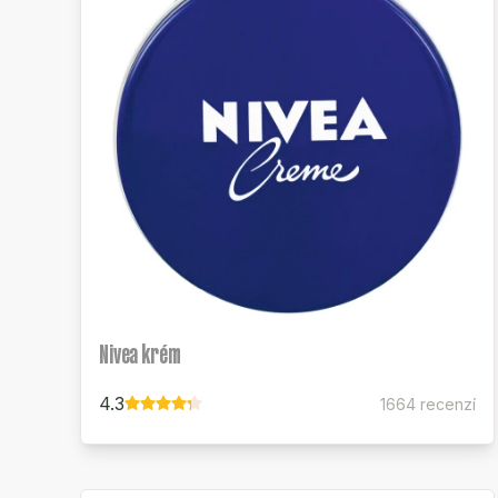
Nivea krém
4.3
1664 recenzí