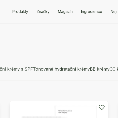
Produkty
Značky
Magazín
Ingredience
Nejn
ční krémy s SPF
Tónované hydratační krémy
BB krémy
CC 