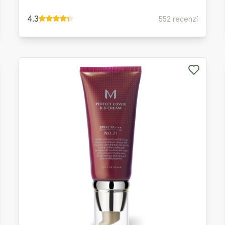
4.3
552 recenzí