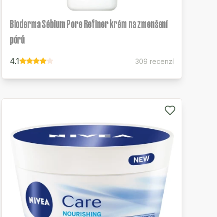
Bioderma Sébium Pore Refiner krém na zmenšení
pórů
4.1
309 recenzí