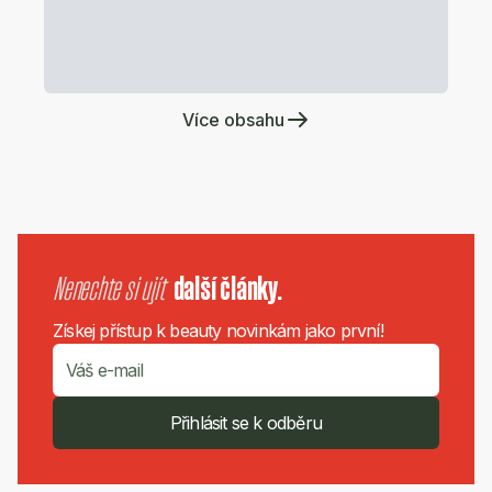
Více obsahu
Nenechte si ujít
další články.
Získej přístup k beauty novinkám jako první!
Přihlásit se k odběru