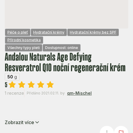
Péče o pleť
Hydratační krémy
Hydratační krémy bez SPF
Přírodní kosmetika
Všechny typy pleti
Dostupnost: online
Andalou Naturals Age Defying
Resveratrol Q10 noční regenerační krém
50
g
5
1 recenze
qm-Mischel
Přidáno 2021.02.11.
by
Zobrazit více