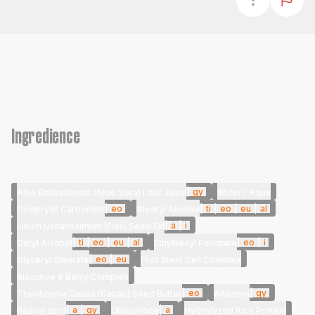
Ingredience
|
gy
Aloe Barbadensis (Aloe Vera) Leaf Juice
Water / Aqua
|
eo
|
ti
|
eo
|
eu
|
al
Dicaprylyl Carbonate
Stearyl Alcohol
|
a
|
i
Linum Usitatissimum (Flax) Seed Oil
|
ti
|
eo
|
eu
|
al
|
eo
|
i
Cetyl Alcohol
Ethylhexyl Palmitate
|
eo
|
eu
Glyceryl Stearate
Fruit Stem Cell Complex
Bioactive 8 Berry Complex
|
eo
|
gy
Theobroma Cacao (Cacao) Seed Butter
Allantoin
|
a
|
gy
|
a
Resveratrol
Ubiquinone
Hydrolyzed Rice Protein