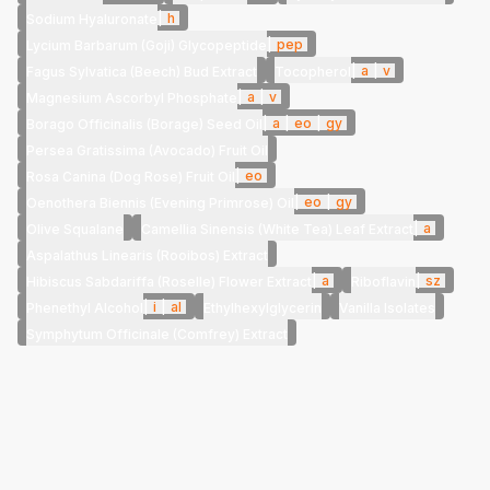
|
h
Sodium Hyaluronate
|
pep
Lycium Barbarum (Goji) Glycopeptide
|
a
|
v
Fagus Sylvatica (Beech) Bud Extract
Tocopherol
|
a
|
v
Magnesium Ascorbyl Phosphate
|
a
|
eo
|
gy
Borago Officinalis (Borage) Seed Oil
Persea Gratissima (Avocado) Fruit Oil
|
eo
Rosa Canina (Dog Rose) Fruit Oil
|
eo
|
gy
Oenothera Biennis (Evening Primrose) Oil
|
a
Olive Squalane
Camellia Sinensis (White Tea) Leaf Extract
Aspalathus Linearis (Rooibos) Extract
|
a
|
sz
Hibiscus Sabdariffa (Roselle) Flower Extract
Riboflavin
|
i
|
al
Phenethyl Alcohol
Ethylhexylglycerin
Vanilla Isolates
Symphytum Officinale (Comfrey) Extract