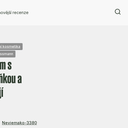
ovější recenze
ní kosmetika
ossmann
ám s
ňkou a
í
Neviemako-3380