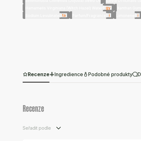
Simmondsia Chinensis (Jojoba) Seed Oil
Salvia Officinalis 
|
gy
Hamamelis Virginiana (Witch Hazel) Water
Xanthan Gum
|
ta
|
i
|
i
Sodium Levulinate
Parfum/Fragrance
Limonene
Recenze
Ingredience
Podobné produkty
D
Recenze
Seřadit podle