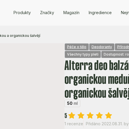
Produkty
Značky
Magazín
Ingredience
Nejn
ou a organickou šalvějí
Péče o tělo
Deodoranty
Přírod
Všechny typy pleti
Dostupnost: r
Alterra deo balz
organickou medu
organickou šalvěj
50
ml
5
1 recenze
Přidáno 2022.08.31.
by