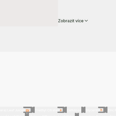
Zobrazit více
|
gy
|
a
|
h
era) Leaf Juice
Triethyl Citrate
Cellulose
Glycerin
Zinc 