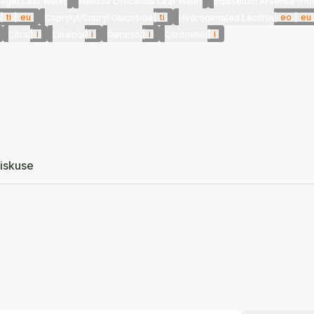
(Sage) Leaf Water
Melissa Officinalis Leaf Water
Equisetum Arvense (Hors
|
ti
|
eu
|
ti
|
eo
|
eu
Caprylyl/Capryl Glucoside
Hydrogenated Lecithin
|
i
|
i
|
i
|
i
Citral
Linalool
Geraniol
Citronellol
iskuse