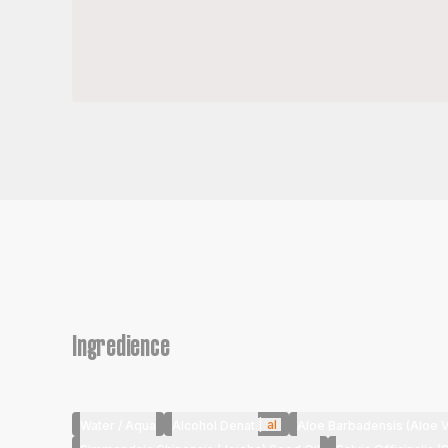
Ingredience
|
al
Water / Aqua
Alcohol Denat.
Aloe Barbadensis (Aloe V