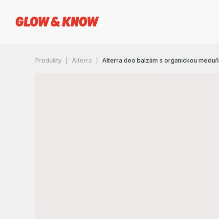
Produkty
Alterra
Alterra deo balzám s organickou meduňk