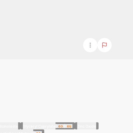
|
eo
|
eu
Ricinoleate
Glyceryl Caprylate
Zinc Oxide