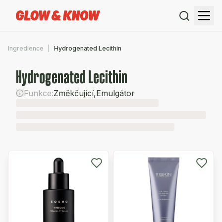
Ingredience
Hydrogenated Lecithin
Hydrogenated Lecithin
Funkce:
Změkčující
,
Emulgátor