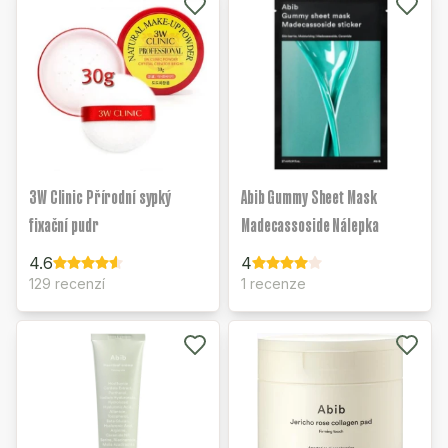
3W Clinic Přírodní sypký
Abib Gummy Sheet Mask
fixační pudr
Madecassoside Nálepka
4.6
4
129 recenzí
1 recenze