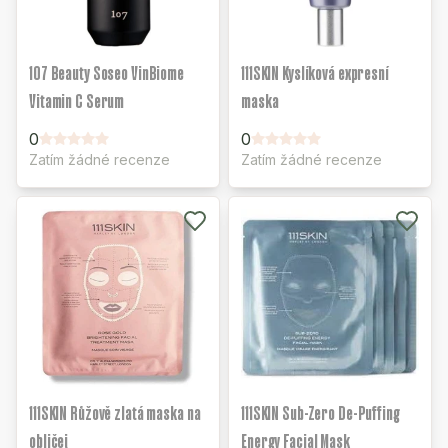
107 Beauty Soseo VinBiome
111SKIN Kyslíková expresní
Vitamin C Serum
maska
0
0
Zatím žádné recenze
Zatím žádné recenze
111SKIN Růžově zlatá maska na
111SKIN Sub-Zero De-Puffing
obličej
Energy Facial Mask