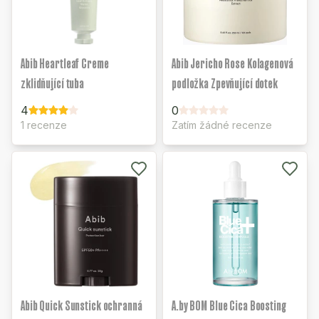
Abib Heartleaf Creme
Abib Jericho Rose Kolagenová
zklidňující tuba
podložka Zpevňující dotek
4
0
1 recenze
Zatím žádné recenze
Abib Quick Sunstick ochranná
A.by BOM Blue Cica Boosting