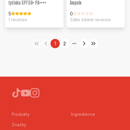
tyčinka SPF50+ PA++++
Ampule
5
0
1 recenze
Zatím žádné recenze
1
2
More pages
Produkty
Ingredience
Značky