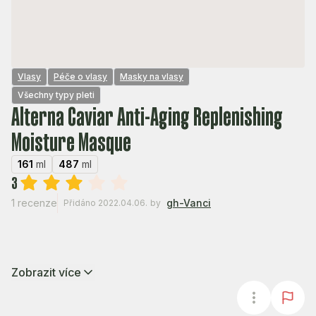
Vlasy
Péče o vlasy
Masky na vlasy
Všechny typy pleti
Alterna Caviar Anti-Aging Replenishing
Moisture Masque
161
ml
487
ml
3
1 recenze
gh-Vanci
Přidáno 2022.04.06.
by
Zobrazit více