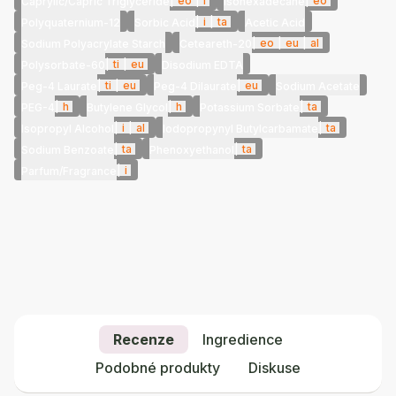
|
eo
|
i
|
eo
Caprylic/Capric Triglyceride
Isohexadecane
|
i
|
ta
Polyquaternium-12
Sorbic Acid
Acetic Acid
|
eo
|
eu
|
al
Sodium Polyacrylate Starch
Ceteareth-20
|
ti
|
eu
Polysorbate-60
Disodium EDTA
|
ti
|
eu
|
eu
Peg-4 Laurate
Peg-4 Dilaurate
Sodium Acetate
|
h
|
h
|
ta
PEG-4
Butylene Glycol
Potassium Sorbate
|
i
|
al
|
ta
Isopropyl Alcohol
Iodopropynyl Butylcarbamate
|
ta
|
ta
Sodium Benzoate
Phenoxyethanol
|
i
Parfum/Fragrance
Recenze
Ingredience
Podobné produkty
Diskuse