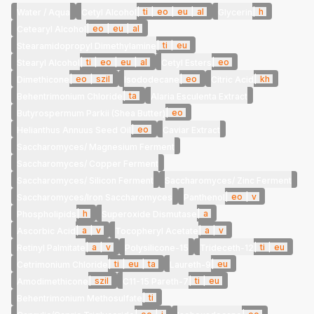
|
ti
|
eo
|
eu
|
al
|
h
Water / Aqua
Cetyl Alcohol
Glycerin
|
eo
|
eu
|
al
Cetearyl Alcohol
|
ti
|
eu
Stearamidopropyl Dimethylamine
|
ti
|
eo
|
eu
|
al
|
eo
Stearyl Alcohol
Cetyl Esters
|
eo
|
szil
|
eo
|
kh
Dimethicone
Isododecane
Citric Acid
|
ta
Behentrimonium Chloride
Alaria Esculenta Extract
|
eo
Butyrospermum Parkii (Shea Butter)
|
eo
Helianthus Annuus Seed Oil
Caviar Extract
Saccharomyces/ Magnesium Ferment
Saccharomyces/ Copper Ferment
Saccharomyces/ Silicon Ferment
Saccharomyces/ Zinc Ferment
|
eo
|
v
Saccharomyces/Iron Saccharomyces
Panthenol
|
h
|
a
Phospholipids
Superoxide Dismutase
|
a
|
v
|
a
|
v
Ascorbic Acid
Tocopheryl Acetate
|
a
|
v
|
ti
|
eu
Retinyl Palmitate
Polysilicone-15
Trideceth-12
|
ti
|
eu
|
ta
|
eu
Cetrimonium Chloride
Laureth-9
|
szil
|
ti
|
eu
Amodimethicone
C11-15 Pareth-7
|
ti
Behentrimonium Methosulfate