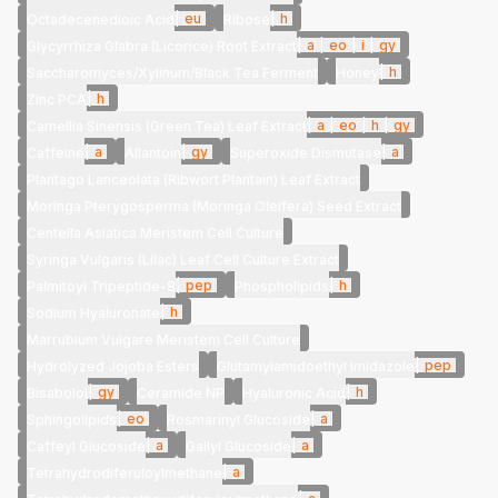
|
eu
|
h
Octadecenedioic Acid
Ribose
|
a
|
eo
|
i
|
gy
Glycyrrhiza Glabra (Licorice) Root Extract
|
h
Saccharomyces/Xylinum/Black Tea Ferment
Honey
|
h
Zinc PCA
|
a
|
eo
|
h
|
gy
Camellia Sinensis (Green Tea) Leaf Extract
|
a
|
gy
|
a
Caffeine
Allantoin
Superoxide Dismutase
Plantago Lanceolata (Ribwort Plantain) Leaf Extract
Moringa Pterygosperma (Moringa Oleifera) Seed Extract
Centella Asiatica Meristem Cell Culture
Syringa Vulgaris (Lilac) Leaf Cell Culture Extract
|
pep
|
h
Palmitoyl Tripeptide-8
Phospholipids
|
h
Sodium Hyaluronate
Marrubium Vulgare Meristem Cell Culture
|
pep
Hydrolyzed Jojoba Esters
Glutamylamidoethyl Imidazole
|
gy
|
h
Bisabolol
Ceramide NP
Hyaluronic Acid
|
eo
|
a
Sphingolipids
Rosmarinyl Glucoside
|
a
|
a
Caffeyl Glucoside
Gallyl Glucoside
|
a
Tetrahydrodiferuloylmethane