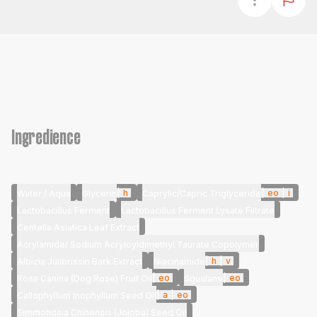
Ingredience
|
h
|
eo
|
i
Water / Aqua
Glycerin
Caprylic/Capric Triglyceride
Lactobacillus Ferment
Lactobacillus Ferment Lysate Filtrate
Centella Asiatica Leaf Extract
Acrylamide/ Sodium Acryloyldimethyl Taurate Copolymer
|
h
|
v
Albizia Julibrissin Bark Extract
Niacinamide
|
eo
|
eo
Rosa Canina (Dog Rose) Fruit Oil
Squalane
|
a
|
eo
Callophyllum Inophyllum Seed Oil
Simmondsia Chinensis (Jojoba) Seed Oil