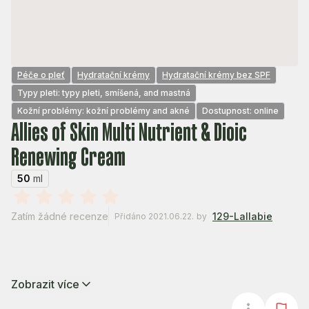
Péče o pleť
Hydratační krémy
Hydratační krémy bez SPF
Typy pleti: typy pleti, smíšená, and mastná
Kožní problémy: kožní problémy and akné
Dostupnost: online
Allies of Skin Multi Nutrient & Dioic
Renewing Cream
50
ml
Zatím žádné recenze
129-Lallabie
Přidáno 2021.06.22.
by
Zobrazit více