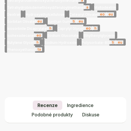
|
a
Tetrahydrodemethoxydiferuloylmethane
|
a
Tetrahydrobisdemethoxydiferuloylmethane
Maltodextrin
|
eo
|
eu
Dextran
Hydroxyethylcellulose
Cetearyl Olivate
|
eu
|
ti
|
eu
Sorbitan Olivate
Xanthan Gum
|
h
|
eo
|
h
Isosorbide Dicaprylate
Caprylyl Glycol
|
eo
Isohexadecane
Sodium Gluconate
Ethylhexylglycerin
|
h
|
ti
|
eu
Butylene Glycol
Sodium Hydroxide
Polysorbate-80
|
ta
Phenoxyethanol
Recenze
Ingredience
Podobné produkty
Diskuse