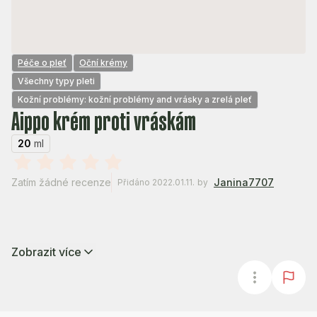
Péče o pleť
Oční krémy
Všechny typy pleti
Kožní problémy: kožní problémy and vrásky a zrelá pleť
Aippo krém proti vráskám
20
ml
Zatím žádné recenze
Janina7707
Přidáno 2022.01.11.
by
Zobrazit více