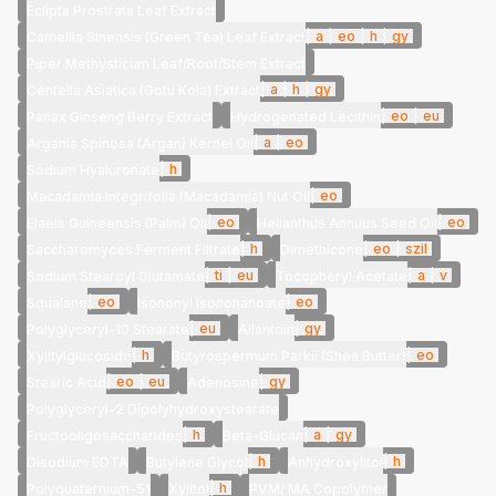
Eclipta Prostrata Leaf Extract
|
a
|
eo
|
h
|
gy
Camellia Sinensis (Green Tea) Leaf Extract
Piper Methysticum Leaf/Root/Stem Extract
|
a
|
h
|
gy
Centella Asiatica (Gotu Kola) Extract
|
eo
|
eu
Panax Ginseng Berry Extract
Hydrogenated Lecithin
|
a
|
eo
Argania Spinosa (Argan) Kernel Oil
|
h
Sodium Hyaluronate
|
eo
Macadamia Integrifolia (Macadamia) Nut Oil
|
eo
|
eo
Elaeis Guineensis (Palm) Oil
Helianthus Annuus Seed Oil
|
h
|
eo
|
szil
Saccharomyces Ferment Filtrate
Dimethicone
|
ti
|
eu
|
a
|
v
Sodium Stearoyl Glutamate
Tocopheryl Acetate
|
eo
|
eo
Squalane
Isononyl Isononanoate
|
eu
|
gy
Polyglyceryl-10 Stearate
Allantoin
|
h
|
eo
Xylitylglucoside
Butyrospermum Parkii (Shea Butter)
|
eo
|
eu
|
gy
Stearic Acid
Adenosine
Polyglyceryl-2 Dipolyhydroxystearate
|
h
|
a
|
gy
Fructooligosaccharides
Beta-Glucan
|
h
|
h
Disodium EDTA
Butylene Glycol
Anhydroxylitol
|
h
Polyquaternium-51
Xylitol
PVM/ MA Copolymer