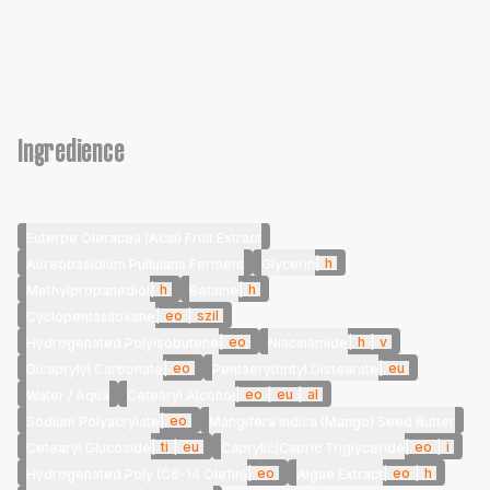
Ingredience
Euterpe Oleracea (Acai) Fruit Extract
|
h
Aureobasidium Pullulans Ferment
Glycerin
|
h
|
h
Methylpropanediol
Betaine
|
eo
|
szil
Cyclopentasiloxane
|
eo
|
h
|
v
Hydrogenated Polyisobutene
Niacinamide
|
eo
|
eu
Dicaprylyl Carbonate
Pentaerythrityl Distearate
|
eo
|
eu
|
al
Water / Aqua
Cetearyl Alcohol
|
eo
Sodium Polyacrylate
Mangifera Indica (Mango) Seed Butter
|
ti
|
eu
|
eo
|
i
Cetearyl Glucoside
Caprylic/Capric Triglyceride
|
eo
|
eo
|
h
Hydrogenated Poly (C6-14 Olefin)
Algae Extract