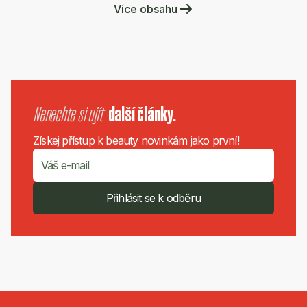
Více obsahu
Nenechte si ujít
další články.
Získej přístup k beauty novinkám jako první!
Přihlásit se k odběru