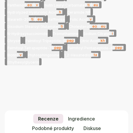
|
eo
|
v
|
ti
|
eu
Panthenol
Inulin Lauryl Carbamate
|
h
Hydrolyzed Hyaluronic Acid
Ceramide NP
|
ti
|
eu
|
v
Steareth-20
Raffinose
Folic Acid
|
ti
|
eo
|
eu
Disodium Stearoyl Glutamate
Cholesterol
|
i
N-Hydroxysuccinimide
Tromethamine
Sodium Citrate
|
pep
|
kh
Chrysin
Palmitoyl Tripeptide-1
Citric Acid
|
pep
|
pep
Palmitoyl Tetrapeptide-7
Palmitoyl Pentapeptide-4
|
v
|
ta
Biotin
Phytosphingosine
1,2-Hexanediol
Ethylhexylglycerin
Recenze
Ingredience
Podobné produkty
Diskuse