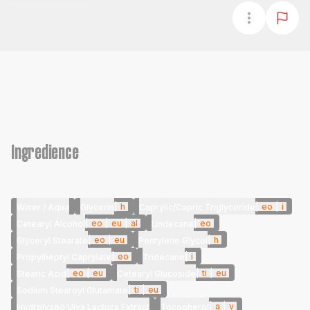
Ingredience
|
h
|
eo
|
i
Water / Aqua
Glycerin
Caprylic/Capric Triglyceride
|
eo
|
eu
|
al
|
eo
Cetearyl Alcohol
Undecane
|
eo
|
eu
|
h
Glyceryl Stearate
Pentylene Glycol
|
eo
|
i
Propylheptyl Caprylate
Tridecane
|
eo
|
eu
|
ti
|
eu
Stearic Acid
Cetearyl Glucoside
|
ti
|
eu
Sodium Stearoyl Glutamate
|
a
|
v
Hydrolyzed Ulva Lactuca Extract
Tocopherol