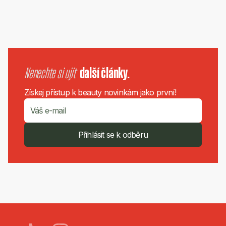
Nenechte si ujít
další články.
Získej přístup k beauty novinkám jako první!
Přihlásit se k odběru