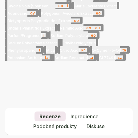
|
eo
|
i
Glycine Soja (Soybean) Oil
Alaria Esculenta Extract
|
gy
|
eo
Adenosine
Polygonum Aviculare Extract
|
eo
Dictyopteris Polypodioides Extract
|
eo
|
eu
Undaria Pinnatifida Extract
Palmitic Acid
|
i
|
eo
Parfum/Fragrance
Sodium Polyacrylate
Sodium Polyacrylate Starch
Ethylhexylglycerin
|
i
|
kh
|
ta
Phenylpropanol
Mica
Citric Acid
O-Cymen-5-Ol
|
ta
|
ta
|
sz
Potassium Sorbate
Sodium Benzoate
CI 77491
Recenze
Ingredience
Podobné produkty
Diskuse