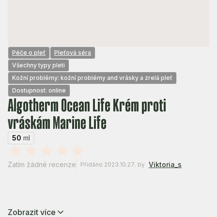
Péče o pleť
Pleťová séra
Všechny typy pleti
Kožní problémy: kožní problémy and vrásky a zrelá pleť
Dostupnost: online
Algotherm Ocean Life Krém proti
vráskám Marine Life
50
ml
Zatím žádné recenze
Viktoria_s
Přidáno 2023.10.27.
by
Zobrazit více