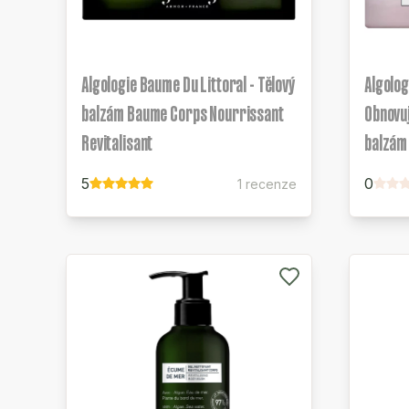
Algologie Baume Du Littoral - Tělový
Algolog
balzám Baume Corps Nourrissant
Obnovuj
Revitalisant
balzám
5
0
1 recenze