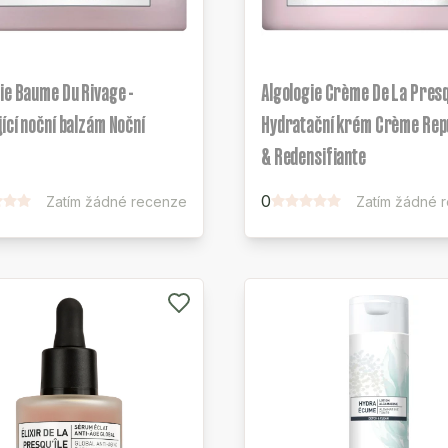
ie Baume Du Rivage -
Algologie Crème De La Presqu
ící noční balzám Noční
Hydratační krém Crème Rep
& Redensifiante
0
Zatím žádné recenze
Zatím žádné 