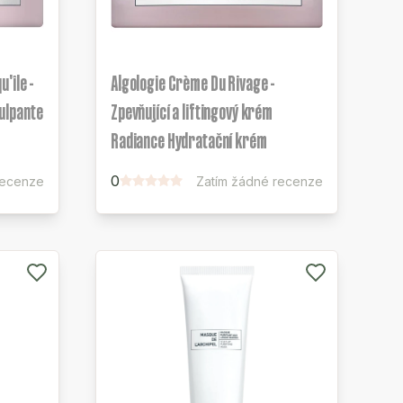
'île -
Algologie Crème Du Rivage -
ulpante
Zpevňující a liftingový krém
Radiance Hydratační krém
0
recenze
Zatím žádné recenze