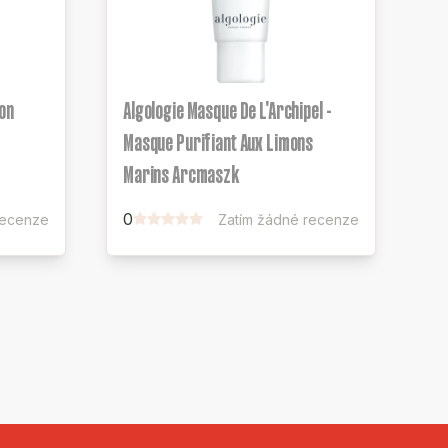
ion
Algologie Masque De L'Archipel -
Masque Purifiant Aux Limons
Marins Arcmaszk
0
recenze
Zatím žádné recenze