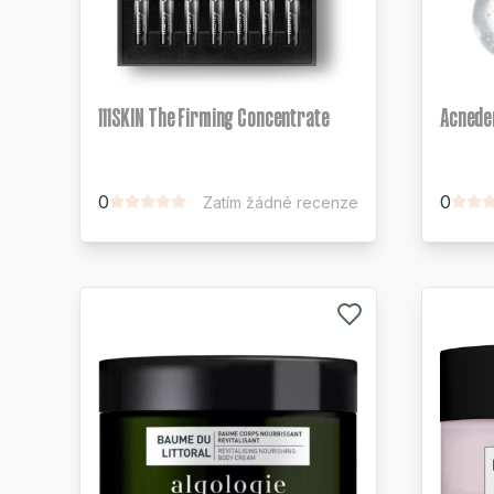
111SKIN The Firming Concentrate
Acneder
0
0
Zatím žádné recenze