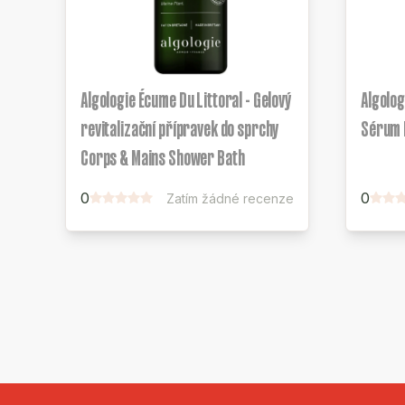
Algologie Écume Du Littoral - Gelový
Algolog
revitalizační přípravek do sprchy
Sérum É
Corps & Mains Shower Bath
0
0
Zatím žádné recenze