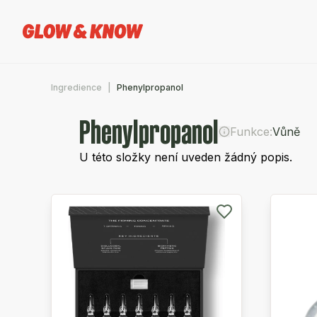
Ingredience
Phenylpropanol
Phenylpropanol
Funkce:
Vůně
U této složky není uveden žádný popis.