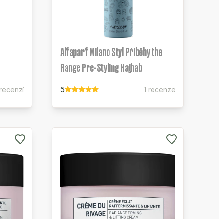
Alfaparf Milano Styl Příběhy the
Range Pre-Styling Hajhab
5
 recenzí
1 recenze