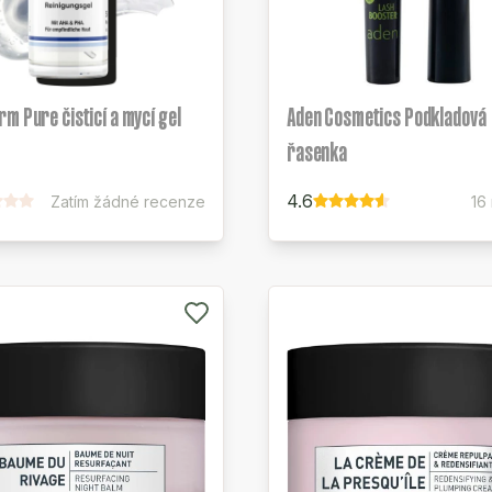
m Pure čisticí a mycí gel
Aden Cosmetics Podkladová
řasenka
4.6
Zatím žádné recenze
16