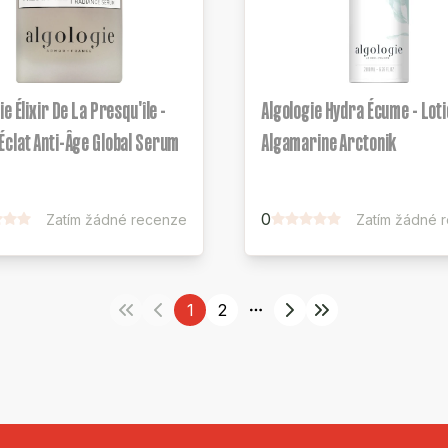
ie Élixir De La Presqu'île -
Algologie Hydra Écume - Lot
clat Anti-Âge Global Serum
Algamarine Arctonik
0
Zatím žádné recenze
Zatím žádné 
1
2
More pages