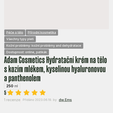
Péče o tělo
Přírodní kosmetika
Všechny typy pleti
Kožní problémy: kožní problémy and dehydratace
Dostupnost: online, patikák
Adam Cosmetics Hydratační krém na tělo
s kozím mlékem, kyselinou hyaluronovou
a panthenolem
250
ml
5
1 recenze
dw.Ems
Přidáno 2023.06.19.
by