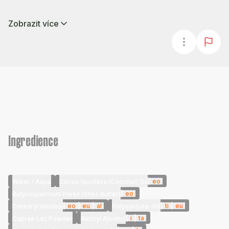
Zobrazit více
Ingredience
|
eo
Water / Aqua
Cocos Nucifera (Coconut) Oil
|
eo
Butyrospermum Parkii (Shea Butter)
|
eo
|
eu
|
al
|
ti
|
eu
Cetearyl Alcohol
Polysorbate-60
|
i
|
ta
Caprae Lac Powder
Benzyl Alcohol