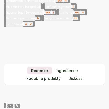
|
eo
|
h
Simmondsia Chinensis (Jojoba) Oil
|
i
Vitis Vinifera (Grape) Oil
Parfum/Fragrance
|
eo
|
i
|
eo
|
v
Glycine Soja (Soybean) Oil
Panthenol
|
h
|
ta
Sodium Hyaluronate
Dehydroacetic Acid
|
a
|
v
Tocopherol
Recenze
Ingredience
Podobné produkty
Diskuse
Recenze