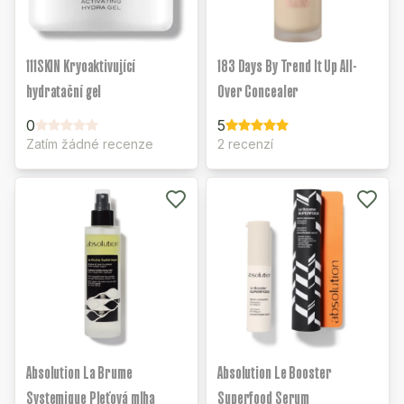
111SKIN Kryoaktivující
183 Days By Trend It Up All-
hydratační gel
Over Concealer
0
5
Zatím žádné recenze
2 recenzí
Absolution La Brume
Absolution Le Booster
Systemique Pleťová mlha
Superfood Serum