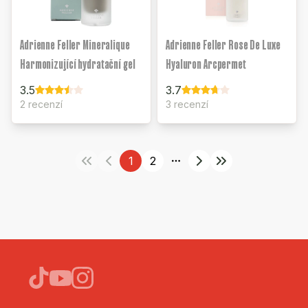
Adrienne Feller Mineralique
Adrienne Feller Rose De Luxe
Harmonizující hydratační gel
Hyaluron Arcpermet
3.5
3.7
2 recenzí
3 recenzí
1
2
More pages