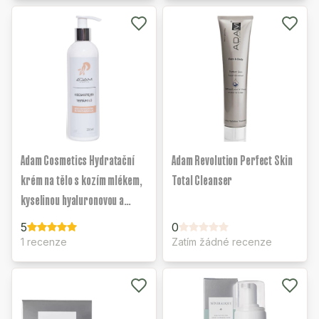
Adam Cosmetics Hydratační
Adam Revolution Perfect Skin
krém na tělo s kozím mlékem,
Total Cleanser
kyselinou hyaluronovou a
panthenolem
5
0
1 recenze
Zatím žádné recenze