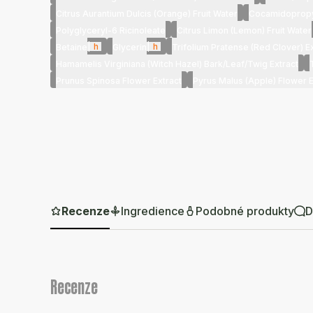
Citrus Aurantium Dulcis (Orange) Fruit Water
Cocamidopropy
Polyglyceryl-6 Ricinoleate
Citrus Limon (Lemon) Fruit Water
|
h
|
h
Betaine
Glycerin
Trifolium Pratense (Red Clover) E
Hamamelis Virginiana (Witch Hazel) Bark/Leaf/Twig Extract
Prunus Spinosa Flower Extract
Pyrus Malus (Apple) Flower E
Recenze
Ingredience
Podobné produkty
D
Recenze