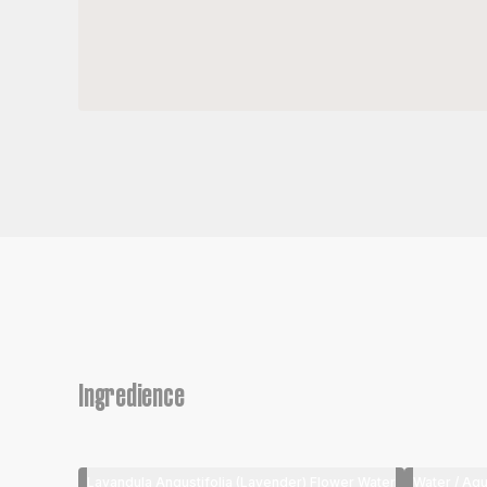
Ingredience
Lavandula Angustifolia (Lavender) Flower Water
Water / Aq