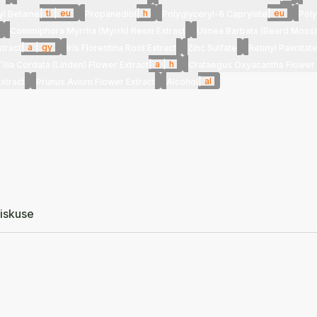
|
ti
|
eu
|
h
|
eu
l Betaine
Propanediol
Polyglyceryl-6 Caprylate
Poly
Commiphora Myrrha (Myrrh) Resin Extract
Usnea Barbata (Beard Moss) 
|
a
|
gy
xtract
Iris Florentina Root Extract
Zinc Sulfate
Retinyl Palmitat
|
a
|
h
Tilia Cordata (Linden) Flower Extract
Crataegus Oxyacantha Flower 
|
al
xtract
Prunus Avium Flower Extract
Alcohol
iskuse