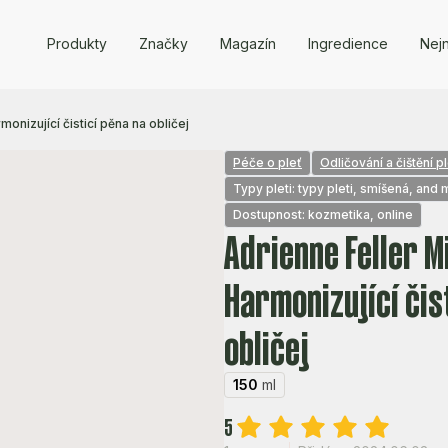
Produkty
Značky
Magazín
Ingredience
Nejn
onizující čisticí pěna na obličej
Péče o pleť
Odličování a čištění pl
Typy pleti: typy pleti, smíšená, and
Dostupnost: kozmetika, online
Adrienne Feller M
Harmonizující čis
obličej
150
ml
5