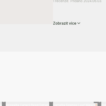
1 recenze
Přidáno 2024.06.03.
Zobrazit více
|
i
ua
Boswellia Carterii Resin Extract
Camellia Sinensis Leaf Water
Ros