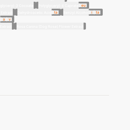
|
eu
glyceryl-3 Cocoate
Polyglyceryl-4 Caprate
|
ta
|
i
|
ta
Extract
Dehydroacetic Acid
Benzyl Alcohol
|
a
|
v
e
Extract
Rosa Canina (Dog Rose) Flower Extract