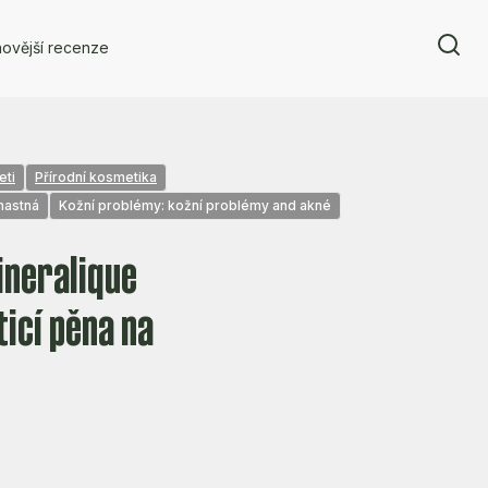
ovější recenze
eti
Přírodní kosmetika
 mastná
Kožní problémy: kožní problémy and akné
ineralique
ticí pěna na