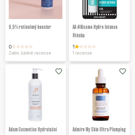
0,5% retinolový booster
AA #Kissme Hydro Intense
Rtěnka
0
1
Zatím žádné recenze
1 recenze
Adam Cosmetics Hydratační
Admire My Skin Ultra Plumping