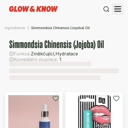
Ingredience
Simmondsia Chinensis (Jojoba) Oil
Simmondsia Chinensis (Jojoba) Oil
Funkce:
Změkčující
,
Hydratace
Komediální stupnice:
1