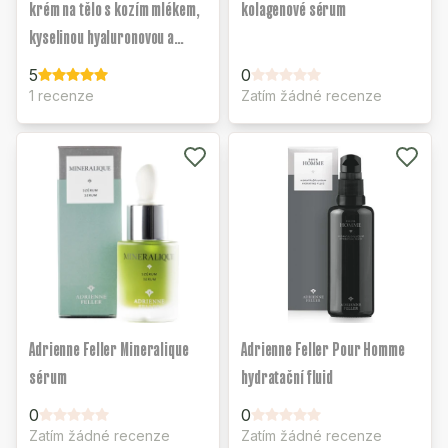
krém na tělo s kozím mlékem,
kolagenové sérum
kyselinou hyaluronovou a
panthenolem
5
0
1 recenze
Zatím žádné recenze
Adrienne Feller Mineralique
Adrienne Feller Pour Homme
sérum
hydratační fluid
0
0
Zatím žádné recenze
Zatím žádné recenze