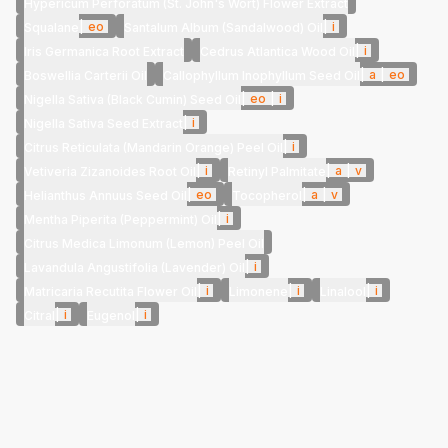
Hypericum Perforatum (St. John's Wort) Flower Extract
|
eo
|
i
Squalane
Santalum Album (Sandalwood) Oil
|
i
Iris Germanica Root Extract
Cedrus Atlantica Wood Oil
|
a
|
eo
Boswellia Carterii Oil
Callophyllum Inophyllum Seed Oil
|
eo
|
i
Nigella Sativa (Black Cumin) Seed Oil
|
i
Nigella Sativa Seed Extract
|
i
Citrus Reticulata (Mandarin Orange) Peel Oil
|
i
|
a
|
v
Vetiveria Zizanoides Root Oil
Retinyl Palmitate
|
eo
|
a
|
v
Helianthus Annuus Seed Oil
Tocopherol
|
i
Mentha Piperita (Peppermint) Oil
Citrus Medica Limonum (Lemon) Peel Oil
|
i
Lavandula Angustifolia (Lavender) Oil
|
i
|
i
|
i
Matricaria Recutita Flower Oil
Limonene
Linalool
|
i
|
i
Citral
Eugenol