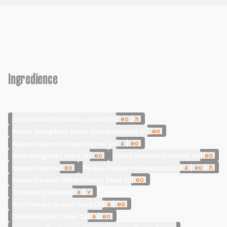
Ingredience
|
eo
|
h
Simmondsia Chinensis (Jojoba) Oil
|
eo
Prunus Amygdalus Dulcis (Sweet Almond) Oil
|
a
|
eo
Argania Spinosa (Argan) Kernel Oil
|
eo
|
eo
Rosa Rubiginosa Seed Oil
Cocos Nucifera (Coconut) Oil
|
eo
|
a
|
eo
|
h
Isoamyl Laurate
Persea Gratissima (Avocado) Oil
|
eo
Prunus Cerasus (Bitter Cherry) Seed Oil
|
a
|
v
Tocopheryl Acetate
|
a
|
eo
Vitis Vinifera (Grape) Seed Oil
|
a
|
eo
Olea Europaea (Olive) Oil