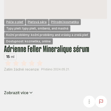
Péče o pleť
Pleťová séra
Přírodní kosmetika
Typy pleti: typy pleti, smíšená, and mastná
Kožní problémy: kožní problémy and vrásky a zrelá pleť
Dostupnost: kozmetika, online
Adrienne Feller Mineralique sérum
15
ml
Zatím žádné recenze
Přidáno 2024.05.21.
Zobrazit více