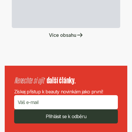
Více obsahu
Nenechte si ujít
další články.
Získej přístup k beauty novinkám jako první!
Přihlásit se k odběru