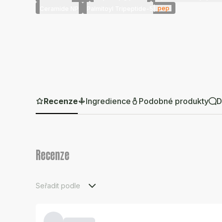
|
pep
Ceramide NP
Palmitoyl Tripeptide-5
Recenze
Ingredience
Podobné produkty
D
Recenze
Seřadit podle