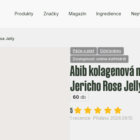
Produkty
Značky
Magazín
Ingredience
Nejn
se Jelly
Péče o pleť
Oční krémy
Dostupnost: online külföldről
Abib kolagenová n
Jericho Rose Jell
60
db
5
1 recenze
Přidáno 2024.09.10.