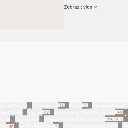
Zobrazit více
|
ta
|
h
Crispus Powder
1,2-Hexanediol
Betaine
Ceratonia Siliqua (C
|
gy
|
eo
cium Chloride
Allantoin
Butyrospermum Parkii (Shea Butter)
|
eo
|
h
|
i
loride
Cellulose Gum
Ricinus Communis (Castor) Seed Oil
|
gy
|
h
zate
Sodium Hyaluronate
Anastatica Hierochuntica Extract
Caf