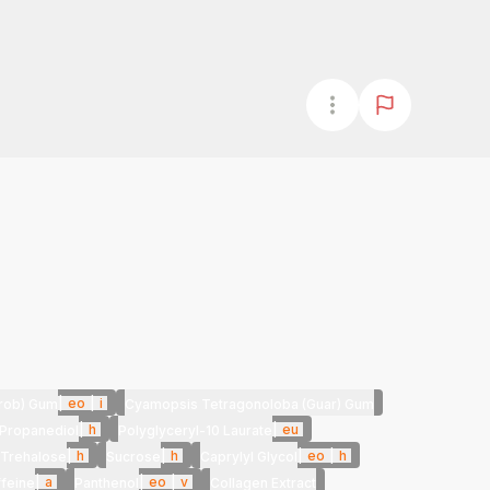
|
eo
|
i
arob) Gum
Cyamopsis Tetragonoloba (Guar) Gum
|
h
|
eu
Propanediol
Polyglyceryl-10 Laurate
|
h
|
h
|
eo
|
h
Trehalose
Sucrose
Caprylyl Glycol
|
a
|
eo
|
v
feine
Panthenol
Collagen Extract