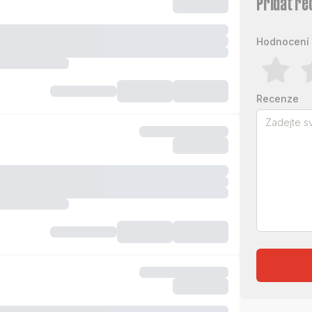
Přidat re
Hodnocení 
Recenze