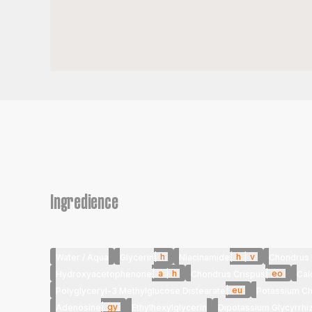
Ingredience
|
h
|
h
|
v
Water / Aqua
Glycerin
Niacinamide
Chondrus 
|
a
|
h
|
eo
Hydroxyacetophenone
Chondrus Crispus
Cal
|
eu
Polyglyceryl-3 Methylglucose Distearate
Potassium Ch
|
gy
Adenosine
Ethylhexylglycerin
Dipotassium Glycyrrhi