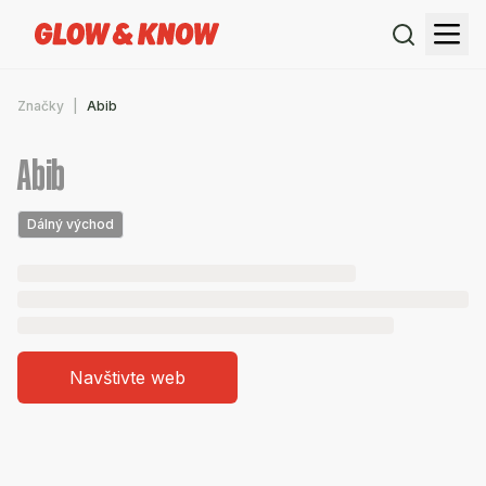
Značky
Abib
Abib
Dálný východ
Navštivte web