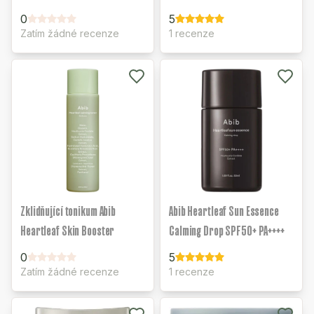
0
5
Zatím žádné recenze
1 recenze
Zklidňující tonikum Abib
Abib Heartleaf Sun Essence
Heartleaf Skin Booster
Calming Drop SPF50+ PA++++
0
5
Zatím žádné recenze
1 recenze