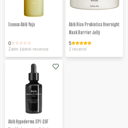
Esence Abib Yuja
Abib Rice Probiotics Overnight
Mask Barrier Jelly
0
5
Zatím žádné recenze
2 recenzí
Abib Hypoderma SP1-2GF