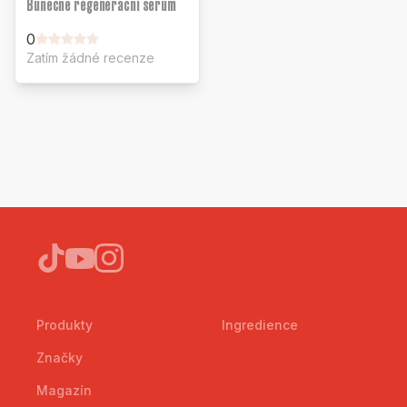
Buněčné regenerační sérum
0
Zatím žádné recenze
Produkty
Ingredience
Značky
Magazín