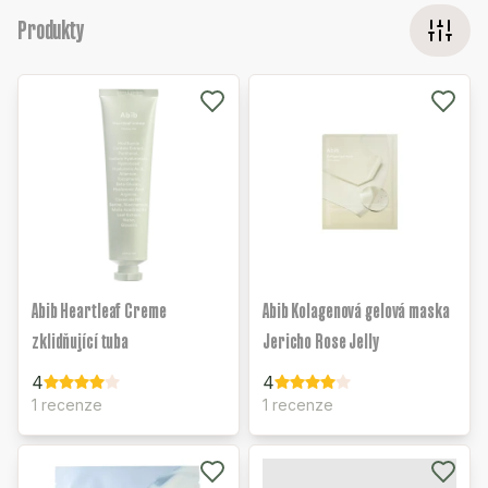
Produkty
Abib Heartleaf Creme
Abib Kolagenová gelová maska
zklidňující tuba
Jericho Rose Jelly
4
4
1 recenze
1 recenze