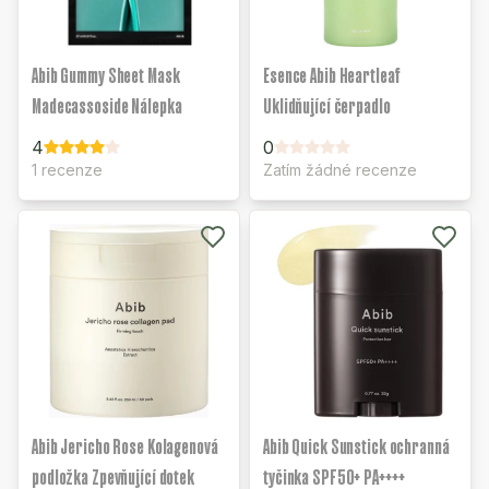
Abib Gummy Sheet Mask
Esence Abib Heartleaf
Madecassoside Nálepka
Uklidňující čerpadlo
4
0
1 recenze
Zatím žádné recenze
Abib Jericho Rose Kolagenová
Abib Quick Sunstick ochranná
podložka Zpevňující dotek
tyčinka SPF50+ PA++++