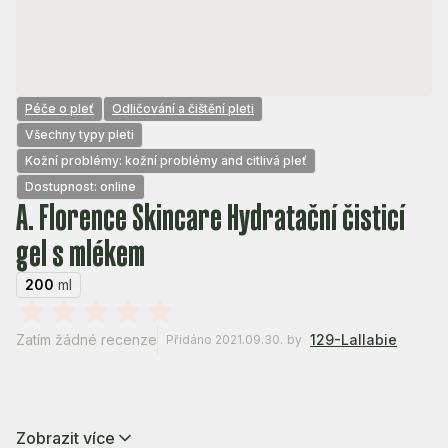
Péče o pleť
Odličování a čištění pleti
Všechny typy pleti
Kožní problémy: kožní problémy and citlivá pleť
Dostupnost: online
A. Florence Skincare Hydratační čisticí
gel s mlékem
200
ml
Zatím žádné recenze
129-Lallabie
Přidáno 2021.09.30.
by
Zobrazit více