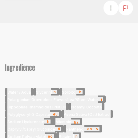
Ingredience
|
h
|
h
Water / Aqua
Glycerin
Sorbitol
|
i
Pelargonium Graveolens Flower/Leaf/Stem Water
Hippophae Rhamnoides Fruit Oil
Isoamyl Cocoate
|
eu
Polyglyceryl-3 Caprate
Avena Sativa (Oat) Extract
|
h
|
gy
Sodium Hyaluronate
Allantoin
|
ti
|
eo
|
v
Caprylyl/Capryl Glucoside
Panthenol
|
eo
|
h
Sodium Polyacrylate
Betaine