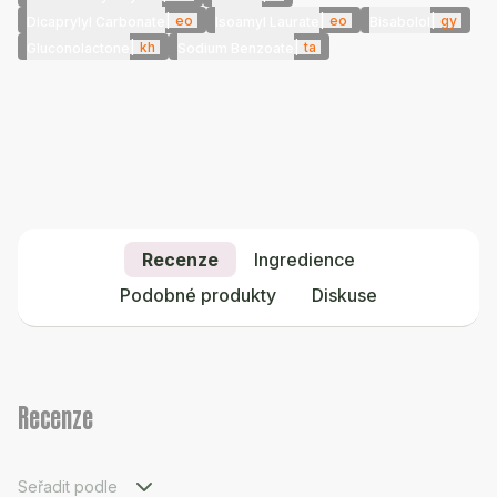
|
eo
|
eo
|
gy
Dicaprylyl Carbonate
Isoamyl Laurate
Bisabolol
|
kh
|
ta
Gluconolactone
Sodium Benzoate
Recenze
Ingredience
Podobné produkty
Diskuse
Recenze
Seřadit podle