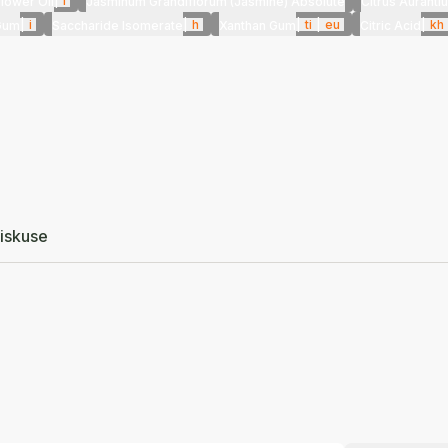
|
i
lower Oil
Jasminum Grandiflorum (Jasmine) Absolute
Citrus Auranti
|
i
|
h
|
ti
|
eu
|
kh
Gum
Saccharide Isomerate
Xanthan Gum
Citric Acid
iskuse