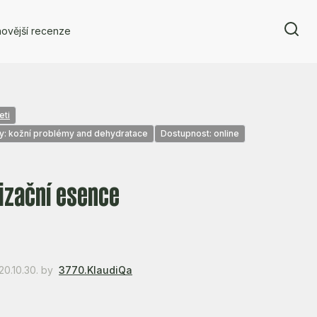
ovější recenze
eti
y: kožní problémy and dehydratace
Dostupnost: online
e
izační esence
20.10.30.
by
3770.KlaudiQa