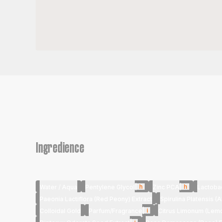
Ingredience
|
h
|
h
Water / Aqua
Pentylene Glycol
Zinc PCA
Lactobac
Paeonia Lactiflora (Red Peony) Extract
Spirulina Platensis (A
|
i
Colloidal Gold
Parfum/Fragrance
Citrus Limonum (Lemo