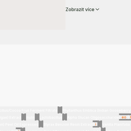
Zobrazit více
illus/Cocoa Fruit Ferment Filtrate
Phyllanthus Emblica (Indian Gooseberry)
|
eo
|
lgae) Extract
Inulin
Lactobacillus
Alpha Glucan Oligosaccharide
|
i
n) Peel Oil Expressed
Styrax Benzoin Resin Extract
Vanilla Planifolia 