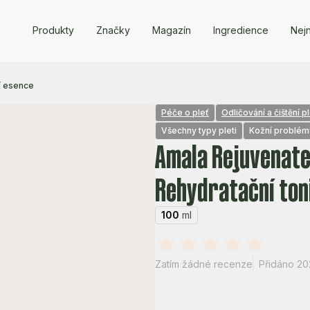
Produkty
Značky
Magazín
Ingredience
Nejn
í esence
Péče o pleť
Odličování a čištění pl
Všechny typy pleti
Kožní problém
Amala Rejuvenat
Rehydratační ton
100
ml
Zatím žádné recenze
Přidáno 20