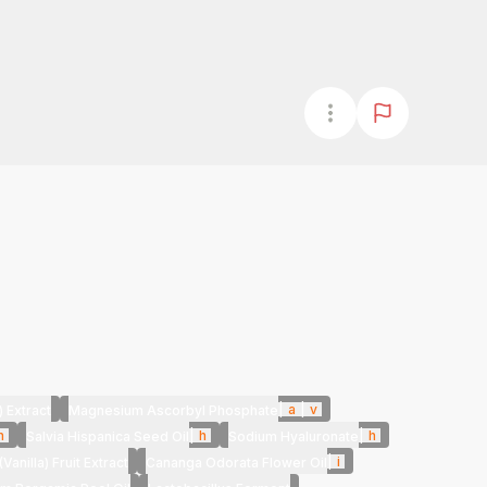
|
a
|
v
 Extract
Magnesium Ascorbyl Phosphate
h
|
h
|
h
Salvia Hispanica Seed Oil
Sodium Hyaluronate
|
i
(Vanilla) Fruit Extract
Cananga Odorata Flower Oil