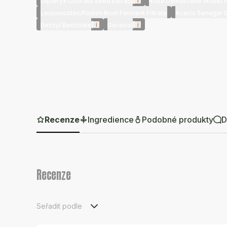
|
i
Dipteryx Odorata Seed Extract
Rosa Damascena (Rose) F
Leuconostoc/Radish Root Ferment Filtrate
Acacia Senegal 
|
i
|
i
Benzyl Benzoate
Geraniol
Recenze
Ingredience
Podobné produkty
D
Recenze
Seřadit podle