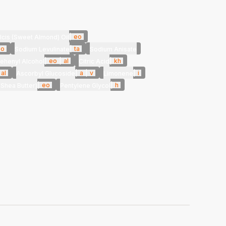
|
eo
cis (Sweet Almond) Oil
eo
|
ta
Sodium Levulinate
Sodium Anisate
|
eo
|
al
|
kh
ehenyl Alcohol
Citric Acid
al
|
a
|
v
|
i
Ascorbyl Glucoside
Limonene
|
eo
|
h
Shea Butter)
Pentylene Glycol