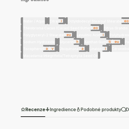
|
i
|
eo
Water / Aqua
Citral
Octyldodecyl Stearoyl Stearate
|
eo
Theobroma Cacao (Cacao) Seed Butter
Citrus Grandis 
|
eu
|
i
Polyglyceryl-2 Stearate
Levulinic Acid
Polyhydrox
|
h
|
ti
|
eu
Sodium Hydroxide
Glycerin
Xanthan Gum
Pa
|
a
|
v
|
a
|
i
Tocopherol
Ubiquinone
Linalool
Citronello
Macadamia Integrifolia/Tetraphylla Seed Oil
Recenze
Ingredience
Podobné produkty
D