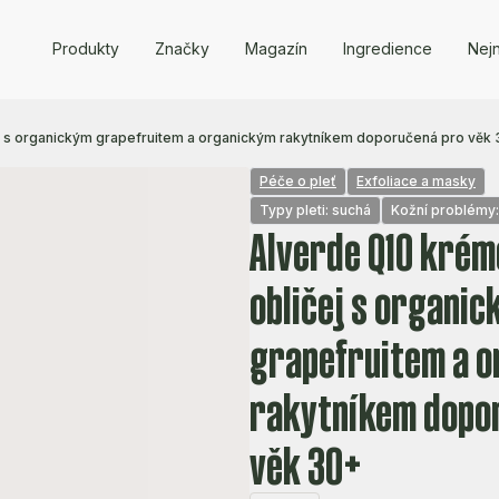
Produkty
Značky
Magazín
Ingredience
Nejn
 s organickým grapefruitem a organickým rakytníkem doporučená pro věk
Péče o pleť
Exfoliace a masky
Typy pleti: suchá
Kožní problémy
Alverde Q10 krém
obličej s organi
grapefruitem a 
rakytníkem dopo
věk 30+