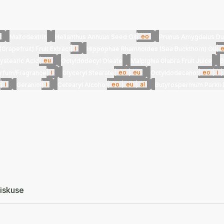
|
eo
Maltodextrin
Helianthus Annuus Seed Oil
Prunus Amygdalus Dul
|
i
|
(Grapefruit) Fruit Extract
Hippophae Rhamnoides (Sea Buckthorn) Oil
|
eu
ystearic Acid
Octyldodecyl Oleate
Malpighia Glabra Fruit Juice
B
|
i
|
eo
|
eu
|
eo
|
i
|
rfum/Fragrance
Glyceryl Stearate
Octyldodecanol
|
i
|
i
|
eo
|
eu
|
al
l
Geraniol
Cetearyl Alcohol
Butyrospermum Parkii (
iskuse