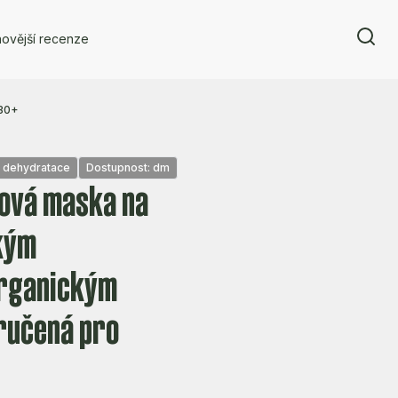
ovější recenze
 30+
: dehydratace
Dostupnost: dm
ová maska na
ckým
organickým
ručená pro