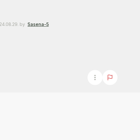
24.08.29.
by
Sasena-5