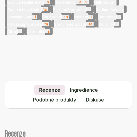
|
h
|
a
|
v
Sodium Hyaluronate
Tocopherol
Maltodextrin
|
ta
|
i
Sodium Levulinate
Parfum/Fragrance
Sodium Anisate
|
i
|
kh
|
i
|
i
Levulinic Acid
Citric Acid
Linalool
Limonene
|
ta
|
ta
|
i
Potassium Sorbate
Sodium Benzoate
Geraniol
|
i
|
i
Citral
Citronellol
Recenze
Ingredience
Podobné produkty
Diskuse
Recenze