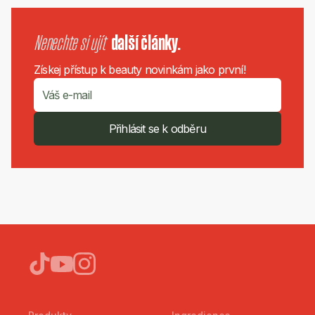
Nenechte si ujít
další články.
Získej přístup k beauty novinkám jako první!
Přihlásit se k odběru