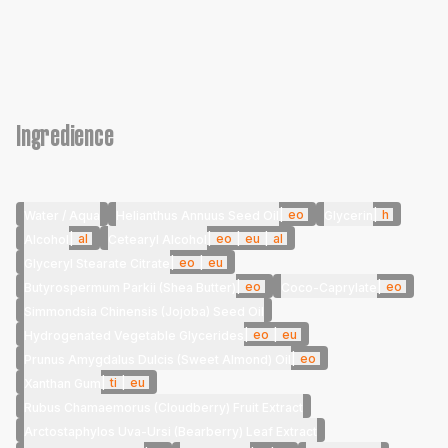
Ingredience
|
eo
|
h
Water / Aqua
Helianthus Annuus Seed Oil
Glycerin
|
al
|
eo
|
eu
|
al
Alcohol
Cetearyl Alcohol
|
eo
|
eu
Glyceryl Stearate Citrate
|
eo
|
eo
Butyrospermum Parkii (Shea Butter)
Coco-Caprylate
Simmondsia Chinensis (Jojoba) Seed Oil
|
eo
|
eu
Hydrogenated Vegetable Glycerides
|
eo
Prunus Amygdalus Dulcis (Sweet Almond) Oil
|
ti
|
eu
Xanthan Gum
Rubus Chamaemorus (Cloudberry) Fruit Extract
Arctostaphylos Uva-Ursi (Bearberry) Leaf Extract