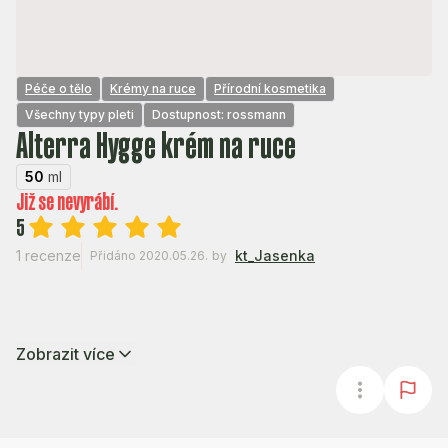
Péče o tělo
Krémy na ruce
Přírodní kosmetika
Všechny typy pleti
Dostupnost: rossmann
Alterra Hygge krém na ruce
50
ml
Již se nevyrábí.
5
1 recenze
kt_Jasenka
Přidáno 2020.05.26.
by
Zobrazit více