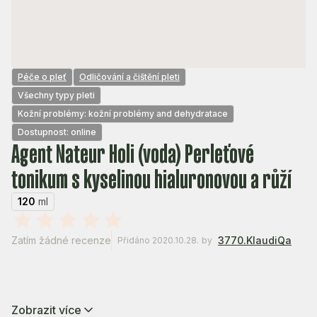
Péče o pleť
Odličování a čištění pleti
Všechny typy pleti
Kožní problémy: kožní problémy and dehydratace
Dostupnost: online
Agent Nateur Holi (voda) Perleťové
tonikum s kyselinou hialuronovou a růží
120
ml
Zatím žádné recenze
3770.KlaudiQa
Přidáno 2020.10.28.
by
Zobrazit více