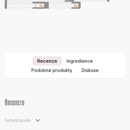
|
i
|
ta
|
ta
Benzyl Alcohol
Benzoic Acid
Recenze
Ingredience
Podobné produkty
Diskuse
Recenze
Seřadit podle