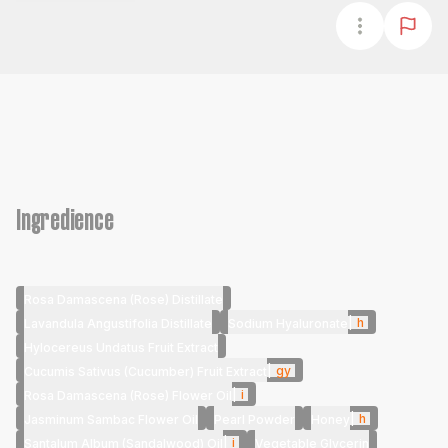
Ingredience
Rosa Damascena (Rose) Distillate
|
h
Lavandula Angustifolia Distillate
Sodium Hyaluronate
Hylocereus Undatus Fruit Extract
|
gy
Cucumis Sativus (Cucumber) Fruit Extract
|
i
Rosa Damascena (Rose) Flower Oil
|
h
Jasminum Sambac Flower Oil
Pearl Powder
Honey
|
i
Santalum Album (Sandalwood) Oil
Vegetable Glycerin