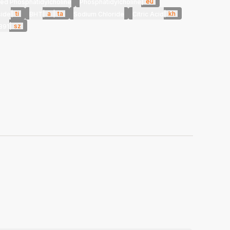
|
eu
ed Phosphatidylcholine
Phosphatidylcholine
|
ti
|
a
|
ta
|
kh
side
BHT
Sodium Chloride
Citric Acid
|
sz
891