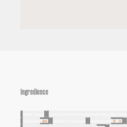
Ingredience
Water / Aqua
Diethylamino Hydroxybenzoyl Hexyl Benzoate
|
eo
|
h
|
v
Undecane
Ethylhexyl Triazone
Niacinamide