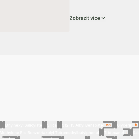
Zobrazit více
|
eo
|
h
Ethylhexyl Salicylate
Silica
C12-15 Alkyl Benzoate
Glycerin
|
i
Methylene Bis-Benzotriazolyl Tetramethylbutylphenol
Tridecane
Sal