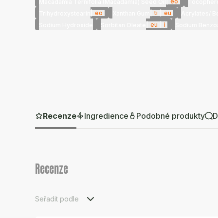
|
eo
Macadamia Ternifolia (Macadamia) Seed Oil
Tocopher
|
eo
|
ti
|
eu
Trihydroxystearin
Xanthan Gum
Acrylates/ 
|
eu
|
i
Sodium Hydroxide
Sorbitan Oleate
Sodium Benzo
Recenze
Ingredience
Podobné produkty
D
Recenze
Seřadit podle