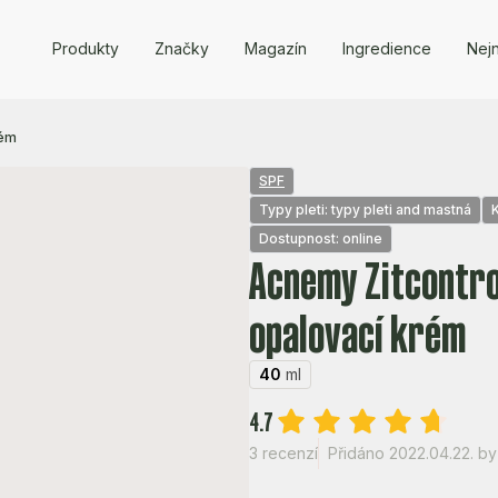
Produkty
Značky
Magazín
Ingredience
Nejn
rém
SPF
Typy pleti: typy pleti and mastná
Dostupnost: online
Acnemy Zitcontro
opalovací krém
40
ml
4.7
3 recenzí
Přidáno 2022.04.22.
by