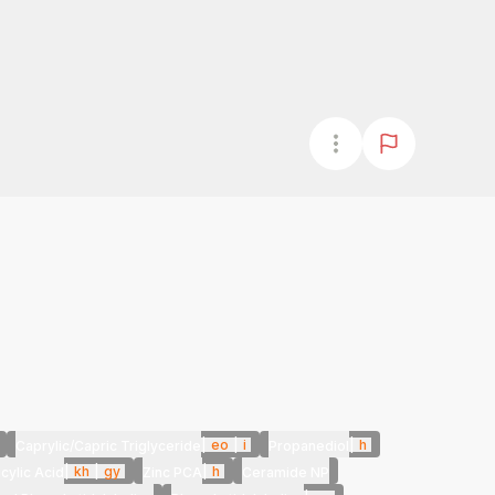
|
eo
|
i
|
h
Caprylic/Capric Triglyceride
Propanediol
|
kh
|
gy
|
h
icylic Acid
Zinc PCA
Ceramide NP