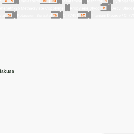
|
a
|
v
|
eo
|
eu
|
h
ol
Cholesterol
Stearamine
Mannitol
Hydrogenat
|
h
Beheneth-25 Methacrylate Copolymer
Propylene Glycol
Decyl Gluco
|
ta
|
ta
|
sz
ate
Potassium Sorbate
CI 77491
Titanium Dioxide / CI 77
iskuse