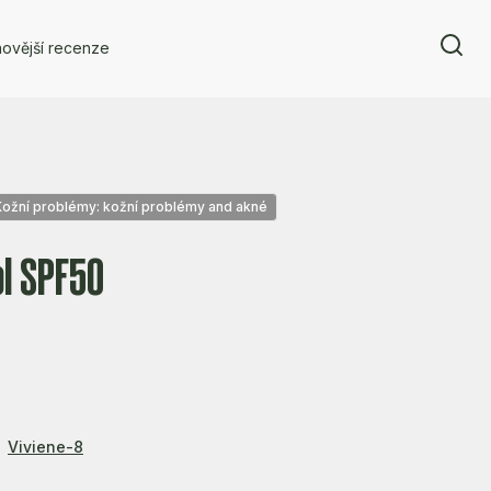
ovější recenze
Kožní problémy: kožní problémy and akné
l SPF50
Viviene-8