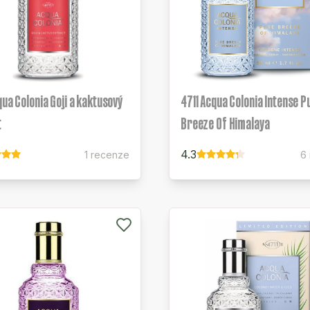
qua Colonia Goji a kaktusový
4711 Acqua Colonia Intense P
t
Breeze Of Himalaya
4.3
1 recenze
6 