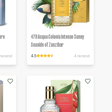
ure
4711 Acqua Colonia Intense Sunny
Seaside of Zanzibar
4.5
recenzí
4 recenzí