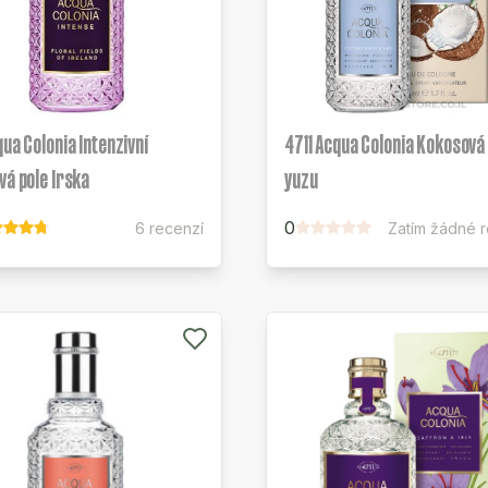
qua Colonia Intenzivní
4711 Acqua Colonia Kokosová
vá pole Irska
yuzu
0
6 recenzí
Zatím žádné 