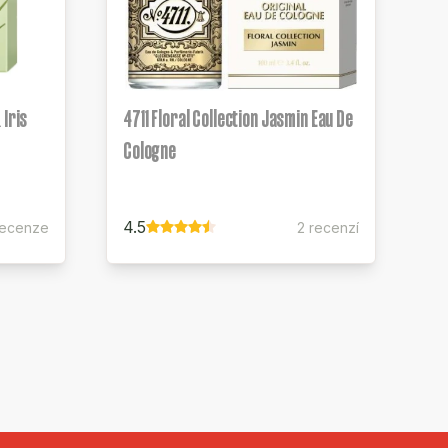
 Iris
4711 Floral Collection Jasmin Eau De
Cologne
4.5
recenze
2 recenzí