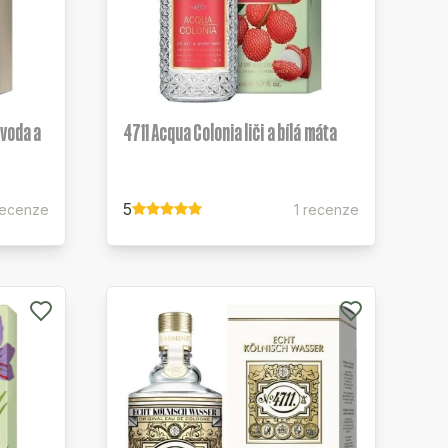
 voda a
4711 Acqua Colonia liči a bílá máta
5
recenze
1 recenze