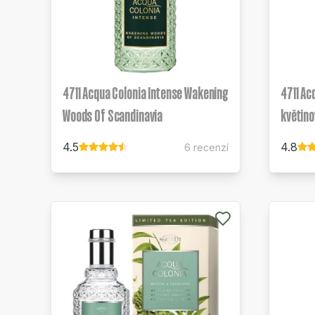
4711 Acqua Colonia Intense Wakening
4711 Ac
Woods Of Scandinavia
květino
4.5
4.8
6 recenzí