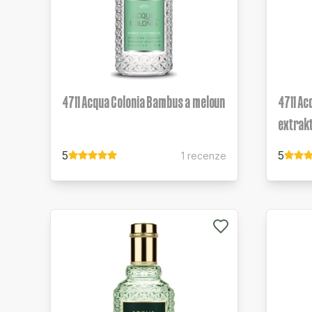
4711 Acqua Colonia Bambus a meloun
4711 Ac
extrak
5
5
1 recenze