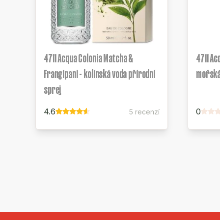
4711 Acqua Colonia Matcha &
4711 Ac
Frangipani - kolínská voda přírodní
mořská
sprej
4.6
0
5 recenzí