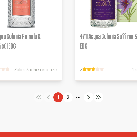
qua Colonia Pomelo &
4711 Acqua Colonia Saffron &
 sůl EDC
EDC
3
Zatím žádné recenze
1 
1
2
More pages