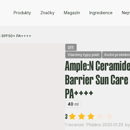
Produkty
Značky
Magazín
Ingredience
Nejn
are SPF50+ PA++++
SPF
Všechny typy pleti
Kožní problémy
Ample:N Ceramide
Barrier Sun Care
PA++++
40
ml
3
1 recenze
Přidáno 2020.01.29.
by