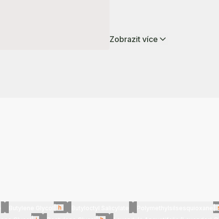
Zobrazit více
|
h
|
e
Butylene Glycol
Butyloctyl Salicylate
Polymethylsilsesquioxane