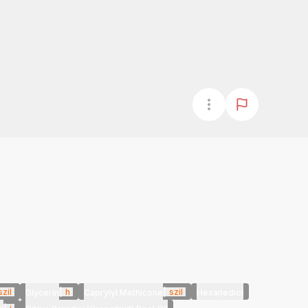
szil
|
h
|
szil
Glycerin
Caprylyl Methicone
Hexanediol