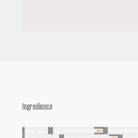
Ingredience
|
eo
Water / Aqua
C12-15 Alkyl Benzoate
Titanium Dioxid