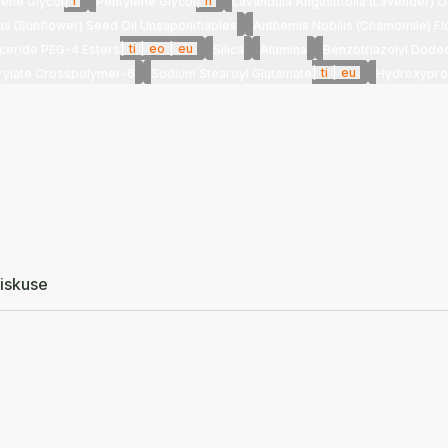
|
i
|
h
lene Glycol
Pentylene Glycol
Lavandula Angustifolia (Lavender) Oi
us (Sunflower) Seed Oil Unsaponifiables
Anthemis Nobilis (Chamomile) Fl
|
ti
|
eo
|
eu
yceride PEG-4 Esters
Silica
Alumina
Benzotriazolyl Dode
|
ti
|
eu
rylate Crosspolymer-6
Sodium Stearoyl Glutamate
Hydroxyprop
iskuse