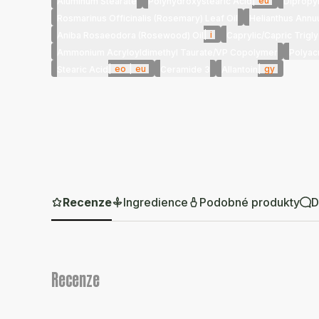
|
eu
Aluminum Stearate
Polyhydroxystearic Acid
Dipropy
Rosmarinus Officinalis (Rosemary) Leaf Oil
Helianthus Annu
|
i
Aniba Rosaeodora (Rosewood) Oil
Caprylic/Capric Trigl
Ammonium Acryloyldimethyl Taurate/VP Copolymer
Polyac
|
eo
|
eu
|
gy
Stearic Acid
Ceramide 3
Allantoin
Recenze
Ingredience
Podobné produkty
D
Recenze