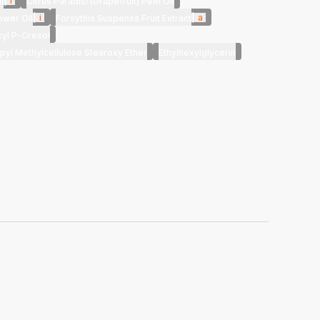
|
i
l
Citrus Paradisi (Grapefruit) Peel Oil
|
i
|
a
ower Oil
Forsythia Suspensa Fruit Extract
cyl P-Cresol
yl Methylcellulose Stearoxy Ether
Ethylhexylglycerin