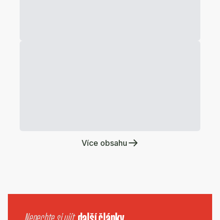
Více obsahu
Nenechte si ujít
další články.