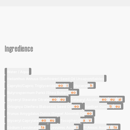
Ingredience
Water / Aqua
Helianthus Annuus (Sunflower) Seed Oil Unsaponifiables
|
eo
|
i
|
h
Caprylic/Capric Triglyceride
Glycerin
|
eo
Butyrospermum Parkii (Shea Butter)
|
eo
|
eu
|
eo
|
eu
|
al
Glyceryl Stearate Citrate
Cetearyl Alcohol
|
eo
|
ti
|
eu
Orbignya Oleifera (Babassu) Seed Oil
Xanthan Gum
|
eo
Prunus Amygdalus Dulcis (Sweet Almond) Oil
|
eo
|
eu
|
a
|
v
Glyceryl Caprylate
Tocopherol
|
ta
|
i
|
i
|
ta
Sodium Levulinate
Levulinic Acid
P-Anisic Acid