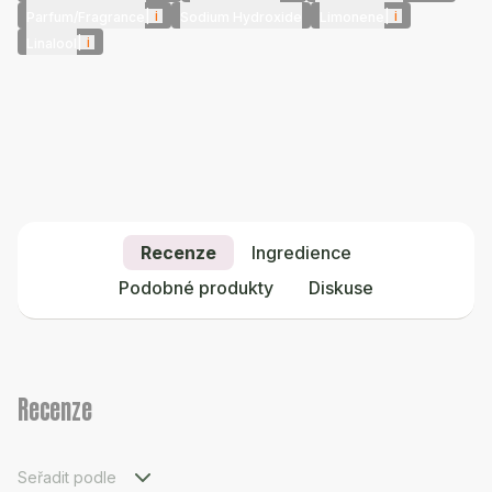
|
i
|
i
Parfum/Fragrance
Sodium Hydroxide
Limonene
|
i
Linalool
Recenze
Ingredience
Podobné produkty
Diskuse
Recenze
Seřadit podle