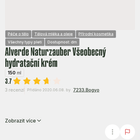
Péče o tělo
Tělová mléka a oleje
Přírodní kosmetika
Všechny typy pleti
Dostupnost: dm
Alverde Naturzauber Všeobecný
hydratační krém
150
ml
3.7
3 recenzí
7233.Bogyo
Přidáno 2020.06.08.
by
Zobrazit více