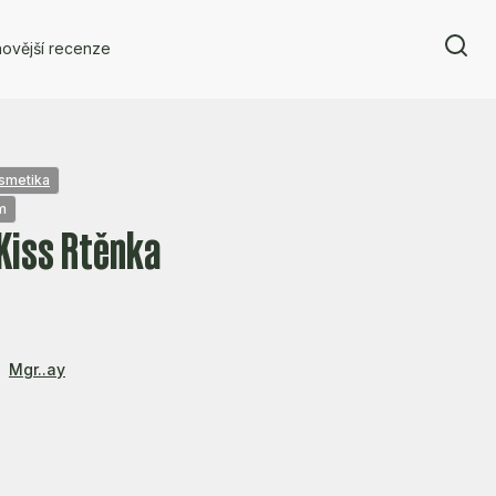
ovější recenze
osmetika
m
Kiss Rtěnka
Mgr..ay