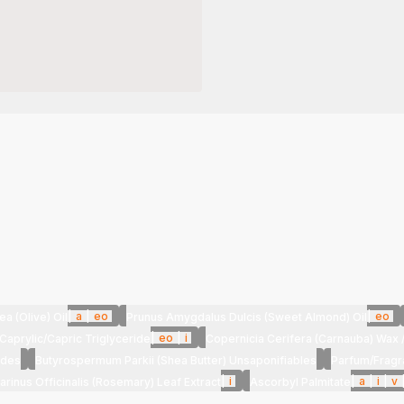
|
a
|
eo
|
eo
a (Olive) Oil
Prunus Amygdalus Dulcis (Sweet Almond) Oil
|
eo
|
i
Caprylic/Capric Triglyceride
Copernicia Cerifera (Carnauba) Wax 
ides
Butyrospermum Parkii (Shea Butter) Unsaponifiables
Parfum/Fragr
|
i
|
a
|
i
|
v
rinus Officinalis (Rosemary) Leaf Extract
Ascorbyl Palmitate