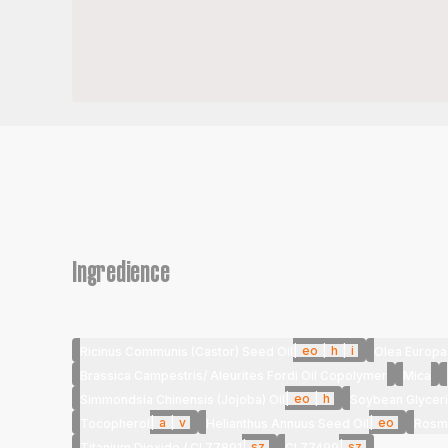
Ingredience
|
eo
|
h
|
i
Ricinus Communis (Castor) Seed Oil
Olea Europae
Brassica Campestris/ Aleurites Fordi Oil Copolymer
Mica
|
eo
|
h
Simmondsia Chinensis (Jojoba) Oil
Soybean Glycer
|
a
|
v
|
eo
Tocopherol
Helianthus Annuus Seed Oil
Rosma
|
sz
|
sz
Titanium Dioxide / CI 77891
CI 77499