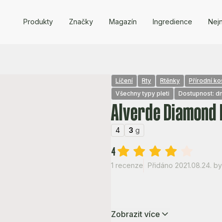
Produkty
Značky
Magazín
Ingredience
Nejn
Líčení
Rty
Rtěnky
Přírodní k
Všechny typy pleti
Dostupnost: d
Alverde Diamond 
4
3
g
4
1 recenze
Přidáno 2021.08.24.
by
Zobrazit více