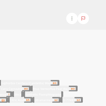
|
eo
Euphorbia Cerifera (Candelilla) Wax
|
eo
|
eo
/ Cera Carnauba
Rhus Verniciflua Peel Wax
|
i
ance
Silica
Synthetic Fluorphlogopite
|
gy
|
kh
|
sz
|
sz
Citric Acid
Ultramarines
CI 77491