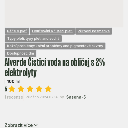
Péče o pleť
Odličování a čištění pleti
Přírodní kosmetika
Typy pleti: typy pleti and suchá
Kožní problémy: kožní problémy and pigmentové skvrny
Dostupnost: dm
Alverde Čisticí voda na obličej s 2%
elektrolyty
100
ml
5
1 recenze
Sasena-5
Přidáno 2024.02.14.
by
Zobrazit více