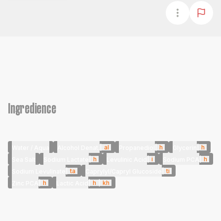
Ingredience
|
al
|
h
|
h
Water / Aqua
Alcohol Denat.
Propanediol
Glycerin
|
h
|
i
|
h
Sea Salt
Sodium Lactate
Levulinic Acid
Sodium PCA
|
ta
|
ti
Sodium Levulinate
Caprylyl/Capryl Glucoside
|
h
|
h
|
kh
Zinc PCA
Lactic Acid