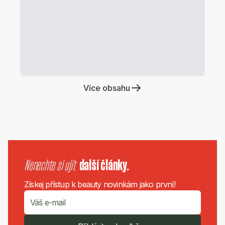
Více obsahu
Nenechte si ujít
další články.
Získej přístup k beauty novinkám jako první!