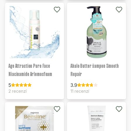
Age Attraction Pure Face
Ahalo Butter šampon Smooth
Niacinamide Arlemosfoam
Repair
5
3.9
2 recenzí
11 recenzí