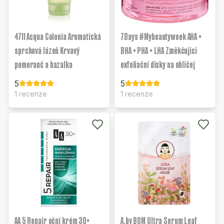
4711 Acqua Colonia Aromatická
7Days #Mybeautyweek AHA +
sprchová lázeň Krvavý
BHA + PHA + LHA Změkčující
pomeranč a bazalka
exfoliační disky na obličej
5
5
1 recenze
1 recenze
AA 5 Repair oční krém 30+
A.by BOM Ultra Serum Leaf