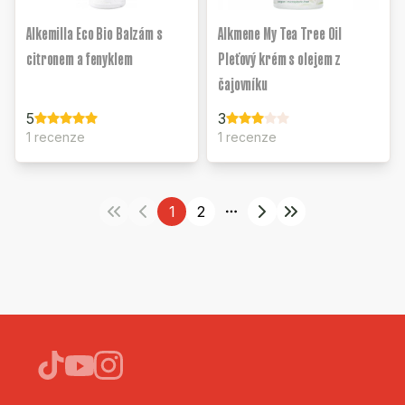
Alkemilla Eco Bio Balzám s
Alkmene My Tea Tree Oil
citronem a fenyklem
Pleťový krém s olejem z
čajovníku
5
3
1 recenze
1 recenze
1
2
More pages