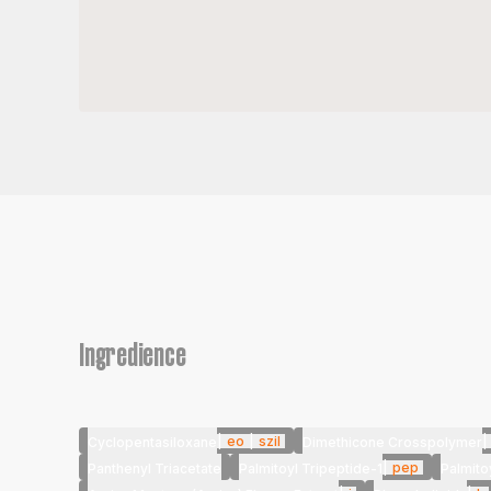
Ingredience
|
eo
|
szil
|
Cyclopentasiloxane
Dimethicone Crosspolymer
|
pep
Panthenyl Triacetate
Palmitoyl Tripeptide-1
Palmito