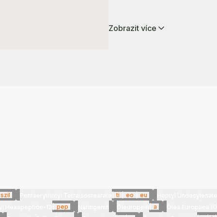
Zobrazit více
szil
|
ti
|
eo
|
eu
Pentaerythrityl Tetraisostearate
Heptyl Undecylenat
|
pep
|
a
yl Hexapeptide-12
Naringenin
Oleuropein
Olea Europaea (Ol