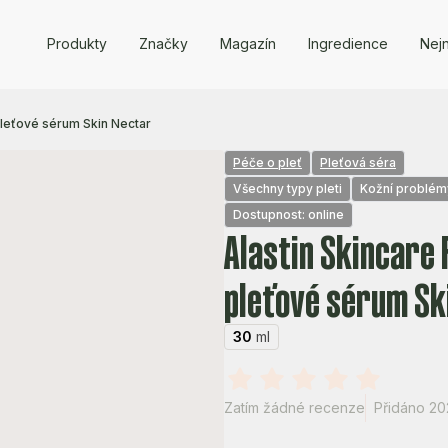
Produkty
Značky
Magazín
Ingredience
Nejn
pleťové sérum Skin Nectar
Péče o pleť
Pleťová séra
Všechny typy pleti
Kožní problémy
Dostupnost: online
Alastin Skincare
pleťové sérum Sk
30
ml
Zatím žádné recenze
Přidáno 202