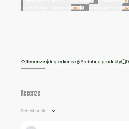
|
i
|
h
Arnica Montana (Arnica) Flower Extract
Phospholipids
|
eo
|
i
|
szi
Caprylic/Capric Triglyceride
Caprylyl Methicone
Recenze
Ingredience
Podobné produkty
D
Recenze
Seřadit podle