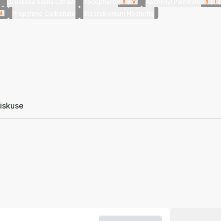
|
a
|
v
|
a
|
i
|
Dunaliella Salina Extract
Tocopherol
Ascorbyl Palmitate
l
Propylene Carbonate
Stearalkonium Hectorite
iskuse