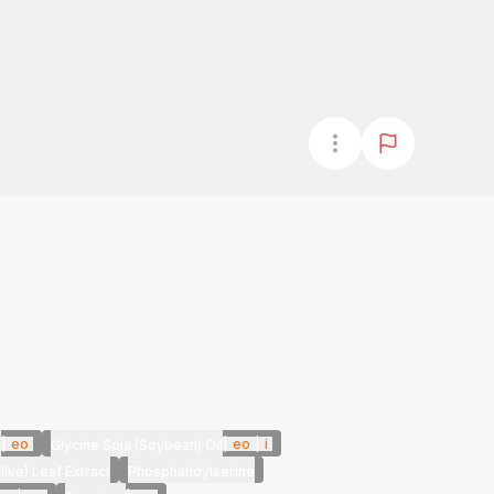
|
eo
|
eo
|
i
e
Glycine Soja (Soybean) Oil
ive) Leaf Extract
Phosphatidylserine