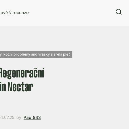
ovější recenze
: kožní problémy and vrásky a zrelá pleť
 Regenerační
in Nectar
1.02.25.
by
Pau_843