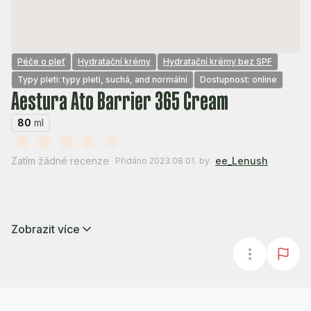
Péče o pleť
Hydratační krémy
Hydratační krémy bez SPF
Typy pleti: typy pleti, suchá, and normální
Dostupnost: online
Aestura Ato Barrier 365 Cream
80
ml
Zatím žádné recenze
ee_Lenush
Přidáno 2023.08.01.
by
Zobrazit více