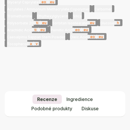
|
eo
|
eu
Glyceryl Caprylate
Acrylates / Ammonium Methacrylate Copolymer
Carbomer
Tromethamine
Ethylhexylglycerin
Silica
|
ti
|
eu
|
eu
|
h
Polysorbate 20
Sorbitan Isostearate
Glucose
|
ti
|
eu
|
eo
|
eu
Arachidic Acid
Palmitic Acid
|
eo
|
eu
Caesalpinia Sappan Stem Powder
Oleic Acid
|
a
|
v
Tocopherol
Recenze
Ingredience
Podobné produkty
Diskuse