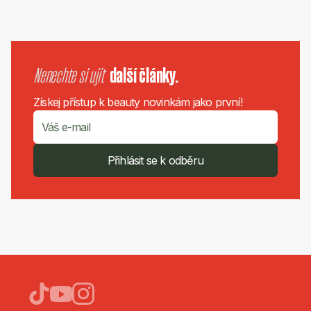
Nenechte si ujít
další články.
Získej přístup k beauty novinkám jako první!
Přihlásit se k odběru