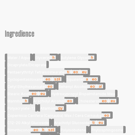
Ingredience
|
h
|
h
Water / Aqua
Glycerin
Butylene Glycol
Dicaprylate/Dicaprate
|
ti
|
eo
|
eu
Pentaerythrityl Tetraisostearate
|
eo
|
szil
|
a
|
eo
Cyclopentasiloxane
Squalene
|
eo
|
eo
|
al
Cetyl Ethylhexanoate
Behenyl Alcohol
|
eo
|
eu
Stearic Acid
Hydroxypropyl Bispalmitamide Mea
|
h
|
eo
|
eo
|
eu
Mannitol
Arachidyl Alcohol
Cholesterol
|
gy
Polyacrylate-13
Allantoin
|
eo
Copernicia Cerifera (Carnauba) Wax / Cera Carnauba
|
ti
|
eu
C12-20 Alkyl Glucoside
Arachidyl Glucoside
|
eo
|
h
|
szil
Dimethiconol
Polyisobutene
Phytosphingosine