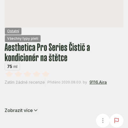
Ostatní
Všechny typy pleti
Aesthetica Pro Series Čistič a
kondicionér na štětce
75
ml
Zatím žádné recenze
9116.Aira
Přidáno 2020.08.03.
by
Zobrazit více