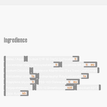
Ingredience
|
ti
Water / Aqua
Sodium C14-16 Olefin Sulfonate
|
ti
|
ti
|
eu
Cocamidopropyl Hydroxysultaine
Cocamide MEA
Sodium Chloride
Melaleuca Alternifolia (Tea Tree) Leaf Extract
|
ta
|
ta
Diazolidinyl Urea
Iodopropynyl Butylcarbamate
|
h
|
ti
|
eu
Propylene Glycol
PEG-150 Distearate
|
szil
Polyquaternium-10
PEG-12 Dimethicone
Disodium EDTA
|
kh
Citric Acid