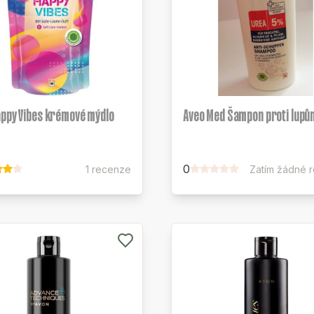
appy Vibes krémové mýdlo
Aveo Med Šampon proti lupů
0
1 recenze
Zatím žádné 