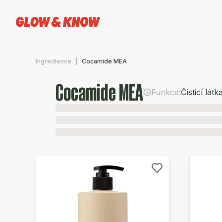
Ingredience
Cocamide MEA
Cocamide MEA
Funkce:
Čisticí látk