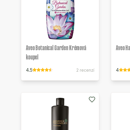
Aveo Botanical Garden Krémová
Aveo H
koupel
4.5
4
2 recenzí