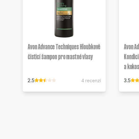
Avon Advance Techniques Hloubkově
Avon A
čisticí šampon pro mastné vlasy
Kondic
a koko
2.5
3.5
4 recenzí