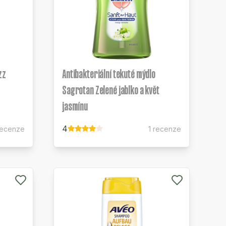
zz
Antibakteriální tekuté mýdlo
Sagrotan Zelené jablko a květ
jasmínu
4
recenze
1 recenze