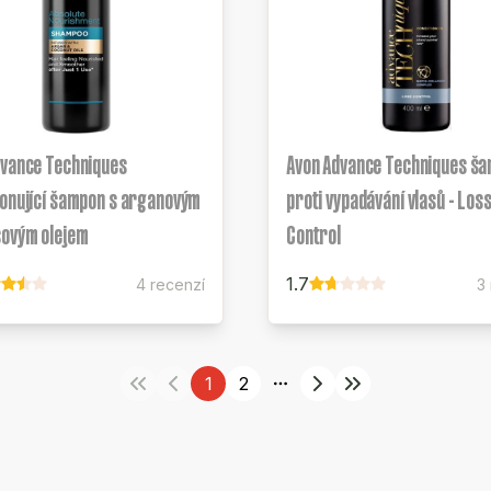
dvance Techniques
Avon Advance Techniques š
ionující šampon s arganovým
proti vypadávání vlasů - Los
sovým olejem
Control
1.7
4 recenzí
3
1
2
More pages