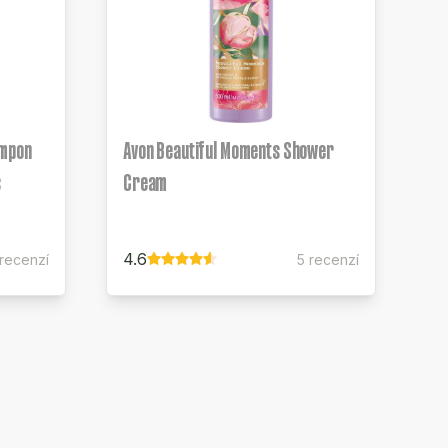
ampon
Avon Beautiful Moments Shower
s
Cream
4.6
 recenzí
5 recenzí