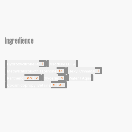
Ingredience
|
i
Hydroxycitronellal
Disodium EDTA
|
ta
|
i
Methylchloroisothiazolinone
Hexyl Cinnamal
|
eo
|
v
|
h
Panthenol
Glycerin
Water / Aqua
|
ti
|
eu
Cocamidopropyl Betaine