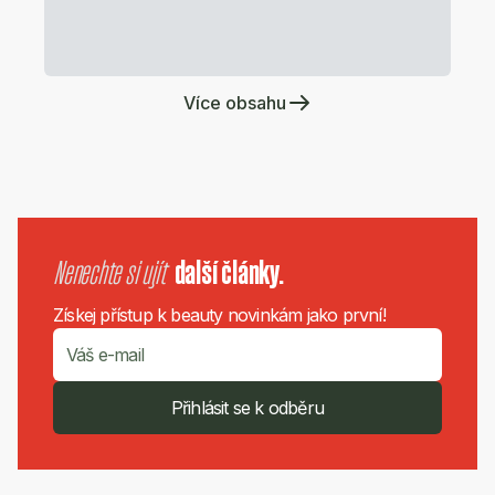
Více obsahu
Nenechte si ujít
další články.
Získej přístup k beauty novinkám jako první!
Přihlásit se k odběru