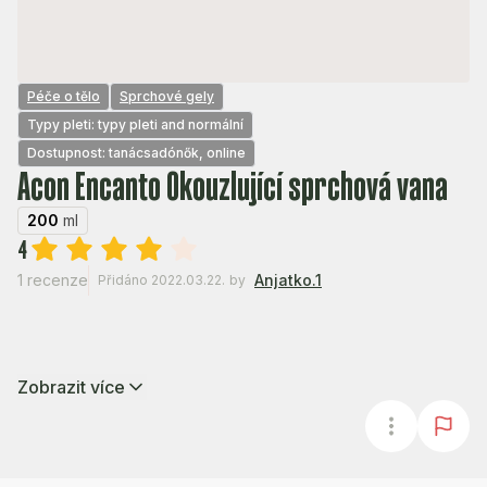
Péče o tělo
Sprchové gely
Typy pleti: typy pleti and normální
Dostupnost: tanácsadónők, online
Acon Encanto Okouzlující sprchová vana
200
ml
4
1 recenze
Anjatko.1
Přidáno 2022.03.22.
by
Zobrazit více