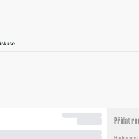
iskuse
Přidat re
Hodnocení 