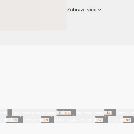
Zobrazit více
|
ti
|
eu
|
ta
ride
Cocamidopropyl Betaine
Phenoxyethanol
Benzyl Al
|
i
|
ta
|
kh
|
sz
|
sz
Acid
Citric Acid
Red 33 Lake / CI 17200
CI 14700