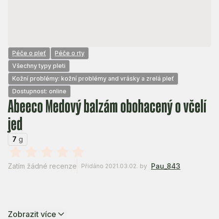
Péče o pleť
Péče o rty
Všechny typy pleti
Kožní problémy: kožní problémy and vrásky a zrelá pleť
Dostupnost: online
Abeeco Medový balzám obohacený o včelí
jed
7
g
Zatím žádné recenze
Pau_843
Přidáno 2021.03.02.
by
Zobrazit více