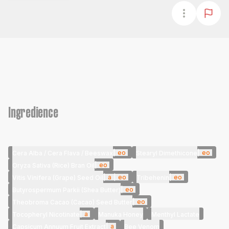
Ingredience
|
eo
|
eo
Cera Alba / Cera Flava / Beeswax
Stearyl Dimethicone
|
eo
Oryza Sativa (Rice) Bran Oil
|
a
|
eo
|
eo
Vitis Vinifera (Grape) Seed Oil
Tribehenin
|
eo
Butyrospermum Parkii (Shea Butter)
|
eo
Theobroma Cacao (Cacao) Seed Butter
|
a
Tocopheryl Nicotinate
Manuka Honey
Menthyl Lactate
|
a
Capsicum Annuum Fruit Extract
Bee Venom