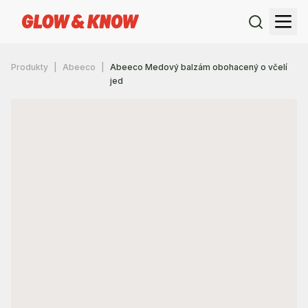
Produkty
Abeeco
Abeeco Medový balzám obohacený o včelí
jed