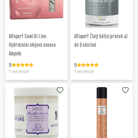
Alfaparf Semi Di Lino
Alfaparf Žlutý bělicí prášek až
Hydratační olejová esence
do 9 odstínů
Ampule
5
5
1 recenze
1 recenze