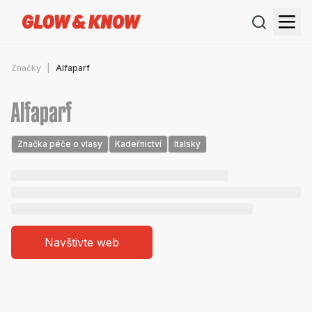
Značky
Alfaparf
Alfaparf
Značka péče o vlasy
Kadeřnictví
Italský
Navštivte web