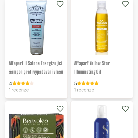
Alfaparf Il Salone Energizující
Alfaparf Yellow Star
šampon proti vypadávání vlasů
Illuminating Oil
4
5
1 recenze
1 recenze