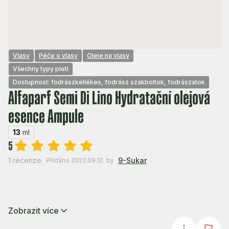
Vlasy
Péče o vlasy
Oleje na vlasy
Všechny typy pleti
Dostupnost: fodrászkellékes, fodrász szakboltok, fodrászatok
Alfaparf Semi Di Lino Hydratační olejová
esence Ampule
13
ml
5
1 recenze
9-Sukar
Přidáno 2022.09.12.
by
Zobrazit více